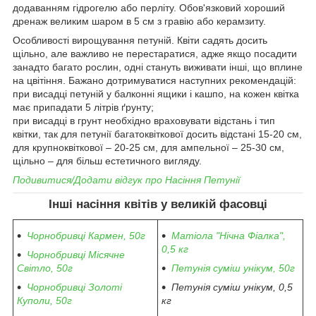
додаванням гідрогелю або перліту. Обов'язковий хороший
дренаж великим шаром в 5 см з гравію або керамзиту.
Особливості вирощування петуній. Квіти садять досить
щільно, але важливо не перестаратися, адже якщо посадити
занадто багато рослин, одні стануть виживати інші, що вплине
на цвітіння. Бажано дотримуватися наступних рекомендацій:
при висадці петуній у балконні ящики і кашпо, на кожен квітка
має припадати 5 літрів ґрунту;
при висадці в грунт необхідно враховувати відстань і тип
квітки, так для петунії багатоквіткової досить відстані 15-20 см,
для крупноквіткової – 20-25 см, для ампельної – 25-30 см,
щільно – для більш естетичного вигляду.
Подивитися/Додати відгук про
Насіння Петунії
Інші
насіння квітів
у великій фасовці
Чорнобривці Кармен, 50г
Матіола "Нічна Фіалка",
0,5 кг
Чорнобривці Місячне
Світло, 50г
Петунія суміш унікум, 50г
Чорнобривці Золоті
Петунія суміш унікум, 0,5
Куполи,
50г
кг