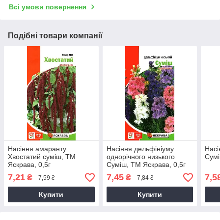
Всі умови повернення
Подібні товари компанії
Насіння амаранту
Насіння дельфiнiуму
Насі
Хвостатий суміш, ТМ
однорiчного низького
Сумі
Яскрава, 0,5г
Суміш, ТМ Яскрава, 0,5г
7,21
7,45
7,5
₴
₴
7,59 ₴
7,84 ₴
Купити
Купити