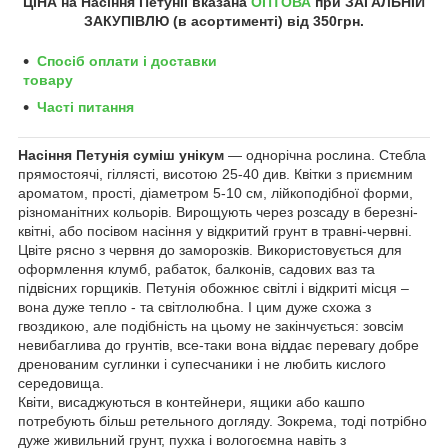
ЦІНА на Насіння Петунії
вказана
ОПТОВА
при ЗАГАЛЬНІЙ
ЗАКУПІВЛЮ (в асортименті) від 350грн
.
Спосіб оплати і доставки
товару
Часті питання
Насіння Петунія суміш унікум
― однорічна рослина. Стебла
прямостоячі, гіллясті, висотою 25-40 див. Квітки з приємним
ароматом, прості, діаметром 5-10 см, лійкоподібної форми,
різноманітних кольорів. Вирощують через розсаду в березні-
квітні, або посівом насіння у відкритий грунт в травні-червні.
Цвіте рясно з червня до заморозків. Використовується для
оформлення клумб, рабаток, балконів, садових ваз та
підвісних горщиків. Петунія обожнює світлі і відкриті місця –
вона дуже тепло - та світлолюбна. І цим дуже схожа з
гвоздикою, але подібність на цьому не закінчується: зовсім
невибаглива до грунтів, все-таки вона віддає перевагу добре
дренованим суглинки і супесчаники і не любить кислого
середовища.
Квіти, висаджуються в контейнери, ящики або кашпо
потребують більш ретельного догляду. Зокрема, тоді потрібно
дуже живильний грунт, пухка і вологоємна навіть з