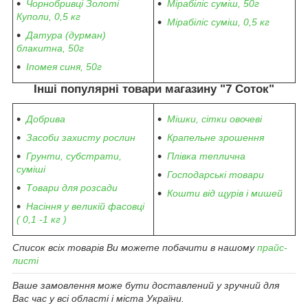
Чорнобривці Золоті
Мірабіліс суміш, 50г
Куполи,
0,5 кг
Мірабіліс суміш, 0,5 кг
Датура (дурман)
блакитна, 50г
Іпомея синя, 50г
Інші популярні товари магазину "7 Соток"
Добрива
Мішки, сітки овочеві
Засоби захисту рослин
Крапельне зрошення
Грунти, субстрати,
Плівка теплична
суміші
Господарські товари
Товари для розсади
Кошти від щурів і мишей
Насіння у великій фасовці
( 0,1 -1 кг )
Список всіх товарів Ви можете побачити в нашому
прайс-
листі
Ваше замовлення може бути доставлений у зручний для
Вас час у всі області і міста України.