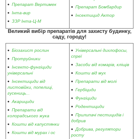
Препарат Вертимек
Препарат Бомбардир
Інта-вир
Інсектицид Актор
ЗЗР Інта-Ц-М
Великий вибір препаратів
для захисту будинку,
саду, городу
!
Біозахист рослин
Універсальні дихлофосы,
спреї
Протруйники
Засоби від комарів, кліщів
Інсекто-фунгіциди
універсальні
Кошти від мух
Інсектициди від
Препарати від молі
листовійки, попелиці,
Гербіциди
гусениць...
Фунгіциди
Акарициди
Родентициди
Препарати від
Прилипачі пестицидів і
колорадського жука
добрив
Кошти від капустянки
Добрива, регулятори
Кошти від мурах і ос
росту