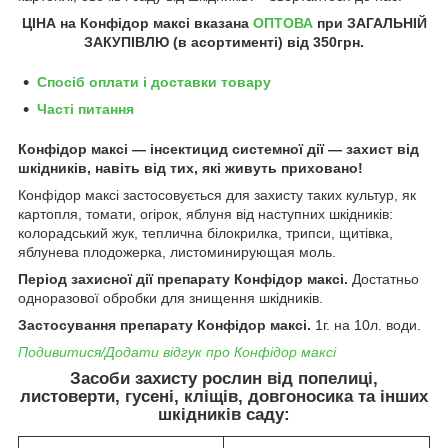
ЦІНА на Конфідор максі
вказана
ОПТОВА
при ЗАГАЛЬНІЙ
ЗАКУПІВЛЮ (в асортименті) від 350грн.
Спосіб оплати і доставки товару
Часті питання
Конфідор максі — інсектицид системної дії — захист від
шкідників, навіть від тих, які живуть приховано!
Конфідор максі застосовується для захисту таких культур, як
картопля, томати, огірок, яблуня від наступних шкідників:
колорадський жук, теплична білокрилка, трипси, щитівка,
яблунева плодожерка, листоминирующая моль.
Період захисної дії препарату Конфідор максі.
Достатньо
одноразової обробки для знищення шкідників.
Застосування препарату Конфідор максі.
1г. на 10л. води.
Подивитися/Додати відгук про Конфідор максі
Засоби захисту рослин від попелиці,
листоверти, гусені, кліщів, довгоносика та інших
шкідників саду: