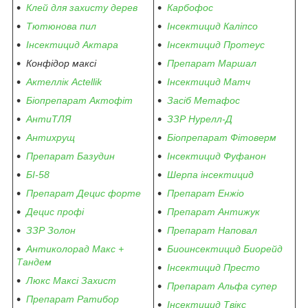
Клей для захисту дерев
Карбофос
Тютюнова пил
Інсектицид Каліпсо
Інсектицид Актара
Інсектицид Протеус
Конфідор максі
Препарат Маршал
Актеллік Actellik
Інсектицид Матч
Біопрепарат Актофіт
Засіб Метафос
АнтиТЛЯ
ЗЗР Нурелл-Д
Антихрущ
Біопрепарат Фітоверм
Препарат Базудин
Інсектицид Фуфанон
БІ-58
Шерпа інсектицид
Препарат Децис форте
Препарат Енжіо
Децис профі
Препарат Антижук
ЗЗР Золон
Препарат Наповал
Антиколорад Макс +
Биоинсектицид Биорейд
Тандем
Інсектицид Престо
Люкс Максі Захист
Препарат Альфа супер
Препарат Ратибор
Інсектицид Твікс