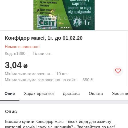
Конфідор максі, 1г. до 01.02.20
Немає в наявності
Код: n1380
Тільки опт
3,04
₴
Мінімальне замовлення — 10 шт.
Мінімальна сума замовлення на сайті — 350 ₴
Опис
Характеристики
Доставка
Оплата
Умови п
Опис
Бажаєте купити Конфідор максі - інсектицид для захисту
картоплі, овочів і саду від шкідників? - Звертайтеся до нас!