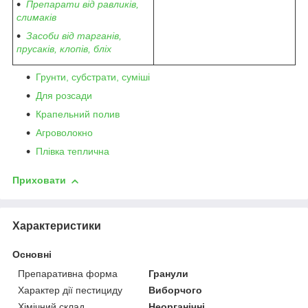
Препарати від равликів,
слимаків
Засоби від тарганів,
прусаків, клопів, бліх
Грунти, субстрати, суміші
Для розсади
Крапельний полив
Агроволокно
Плівка теплична
Приховати
Характеристики
Основні
Препаративна форма
Гранули
Характер дії пестициду
Виборчого
Хімічний склад
Неорганічні