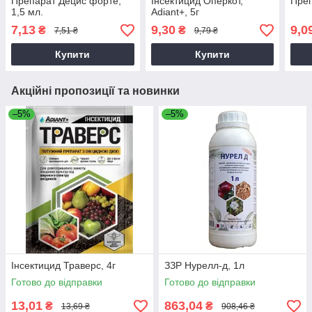
Препарат Децис форте,
Інсектицид Оперкот,
Преп
1,5 мл.
Adiant+, 5г
7,13
9,30
9,0
₴
₴
7,51 ₴
9,79 ₴
Купити
Купити
Акційні пропозиції та новинки
–5%
–5%
Інсектицид Траверс, 4г
ЗЗР Нурелл-д, 1л
Готово до відправки
Готово до відправки
13,01
863,04
₴
₴
13,69 ₴
908,46 ₴