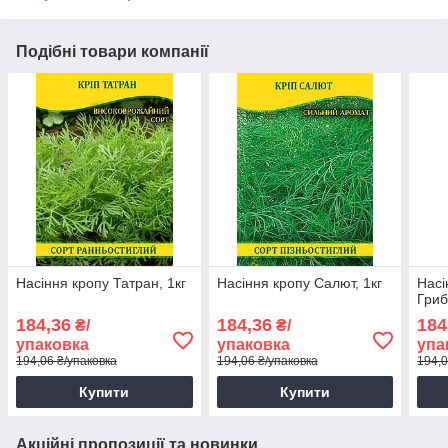
Подібні товари компанії
Насіння кропу Татран, 1кг
Насіння кропу Салют, 1кг
Насі
Гриб
184,36
184,36
184
₴/
₴/
упаковка
упаковка
упа
194,06 ₴/упаковка
194,06 ₴/упаковка
194,0
Купити
Купити
Акційні пропозиції та новинки