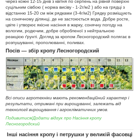
через кожні 12-15 днів з квітня по серпень на рівній поверхні
суцільним сівбою ( норма висіву - 1-2г/м2 ) або на грядці з
відстанню 15-20 см між рядками (3-4г/м2) Грядку розміщують
на сонячному ділянці, де не застоюється вода. Добре росте,
цвіте і утворює якісне насіння в жарку, сонячну погоду на
вологим, родючим, добре обробленої з нейтральною
реакцією ґрунті. Догляд за кропом
Лесногородский
полягає в
розпушуванні, прополюванні, поливах.
Посів ― збір
кропу
Лесногородский
Всі описи агротехніки мають рекомендаційний характер і
результати, отримані при вирощуванні, залежать від
технології вирощування і агрокліматичних умов.
Подивитися/Додати відгук про
Насіння
кропу
Лесногородский
Інші насіння кропу і петрушки у великій фасовці