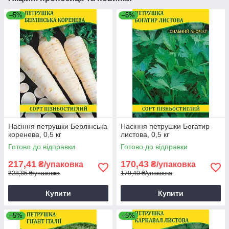
–5%
–5%
Насіння петрушки Берлінська
Насіння петрушки Богатир
коренева, 0,5 кг
листова, 0,5 кг
Готово до відправки
Готово до відправки
217,41
170,43
₴/упаковка
₴/упаковка
228,85 ₴/упаковка
179,40 ₴/упаковка
Купити
Купити
–5%
–5%