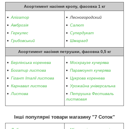
Асортимент насіння кропу, фасовка 1 кг
Алігатор
Лесногородский
Амброзія
Салют
Геркулес
Супердукат
Грибовський
Шмарагд
Асортимент насіння петрушки, фасовка 0,5 кг
Берлінська коренева
Москраузе кучерява
Богатир листова
Парамоунт кучерява
Гігант Італії листова
Цукрова коренева
Карнавал листова
Урожайна універсальна
Листова
Петрушка Фестиваль
листвовая
Інші популярні товари магазину "7 Соток"