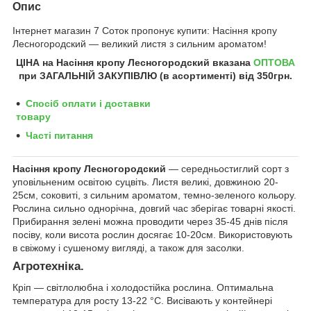
Опис
Інтернет магазин 7 Соток пропонує купити: Насіння кропу
Лесногородский ― великий листя з сильним ароматом!
ЦІНА на
Насіння кропу
Лесногородский
вказана
ОПТОВА
при ЗАГАЛЬНІЙ ЗАКУПІВЛЮ (в асортименті) від 350грн
.
Спосіб оплати і доставки
товару
Часті питання
Насіння кропу Лесногородский
― середньостиглий сорт з
уповільненим освітою суцвіть. Листя великі, довжиною 20-
25см, соковиті, з сильним ароматом, темно-зеленого кольору.
Рослина сильно однорічна, довгий час зберігає товарні якості.
Прибирання зелені можна проводити через 35-45 днів після
посіву, коли висота рослин досягає 10-20см. Використовують
в свіжому і сушеному вигляді, а також для засолки.
Агротехніка.
Кріп ― світлолюбна і холодостійка рослина. Оптимальна
температура для росту 13-22 °С. Висівають у контейнері