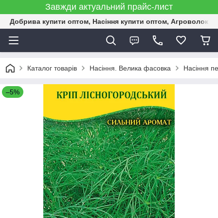
Завжди актуальний прайс-лист
Добрива купити оптом, Насіння купити оптом, Агроволокн
Каталог товарів
Насіння. Велика фасовка
Насіння пе
–5%