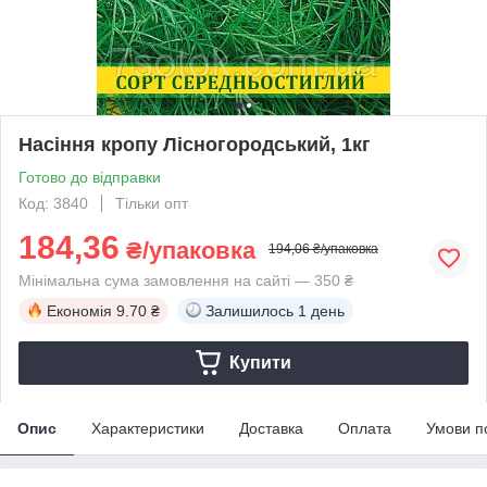
Насіння кропу Лісногородський, 1кг
Готово до відправки
Код: 3840
Тільки опт
184,36
₴/упаковка
194,06 ₴/упаковка
Мінімальна сума замовлення на сайті — 350 ₴
Економія
9.70 ₴
Залишилось
1 день
Купити
Опис
Характеристики
Доставка
Оплата
Умови п