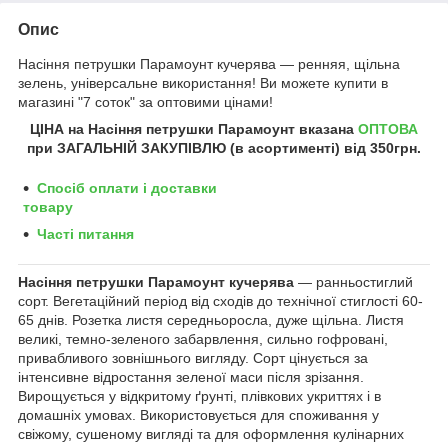
Опис
Насіння петрушки Парамоунт кучерява ― ренняя, щільна
зелень, універсальне використання!
Ви можете купити в
магазині "7 соток" за оптовими цінами!
ЦІНА на
Насіння петрушки Парамоунт
вказана
ОПТОВА
при ЗАГАЛЬНІЙ ЗАКУПІВЛЮ (в асортименті) від 350грн
.
Спосіб оплати і доставки
товару
Часті питання
Насіння петрушки Парамоунт кучерява
― ранньостиглий
сорт. Вегетаційний період від сходів до технічної стиглості 60-
65 днів. Розетка листя середньоросла, дуже щільна. Листя
великі, темно-зеленого забарвлення, сильно гофровані,
привабливого зовнішнього вигляду. Сорт цінується за
інтенсивне відростання зеленої маси після зрізання.
Вирощується у відкритому ґрунті, плівкових укриттях і в
домашніх умовах. Використовується для споживання у
свіжому, сушеному вигляді та для оформлення кулінарних