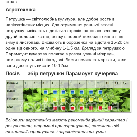
страв.
Агротехніка.
Петрушка ― світлолюбна культура, але добре росте в
напівзатінених місцях. Для отримання ранньої зелені
петрушку висівають в декілька строків: ранньою весною у
другій половині квітня, влітку в першій половині липня і під
зиму в листопаді. Висівають в борозенки на відстані 15-20 см
один від одного, на глибину 1-1,5 см. Догляд за петрушкою
Парамоунт кучерява
полягає в розпушуванні міжрядь,
помірному поливі і підгодівлі. Листя починають зрізати, коли
вони досягнуть висоти 10-12см.
Посів ― збір
петрушки
Парамоунт кучерява
Всі описи агротехніки мають рекомендаційний характер і
результати, отримані при вирощуванні, залежать від
технології вирощування і агрокліматичних умов.