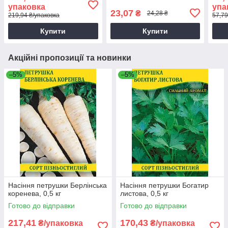
упаковка
упа
23,07
₴
24,28 ₴
219,94 ₴/упаковка
57,79
Купити
Купити
Акційні пропозиції та новинки
–5%
–5%
Насіння петрушки Берлінська
Насіння петрушки Богатир
коренева, 0,5 кг
листова, 0,5 кг
Готово до відправки
Готово до відправки
217,41
170,43
₴/упаковка
₴/упаковка