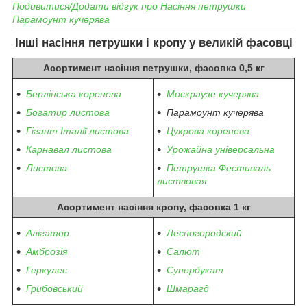
Подивитися/Додати відгук про
Насіння
петрушки
Парамоунт кучерява
Інші насіння петрушки і кропу у великій фасовці
Асортимент насіння петрушки, фасовка 0,5 кг
Берлінська коренева
Москраузе кучерява
Богатир листова
Парамоунт кучерява
Гігант Італії листова
Цукрова коренева
Карнавал листова
Урожайна універсальна
Листова
Петрушка Фестиваль
листвовая
Асортимент насіння кропу, фасовка 1 кг
Алігатор
Лесногородский
Амброзія
Салют
Геркулес
Супердукат
Грибовський
Шмарагд