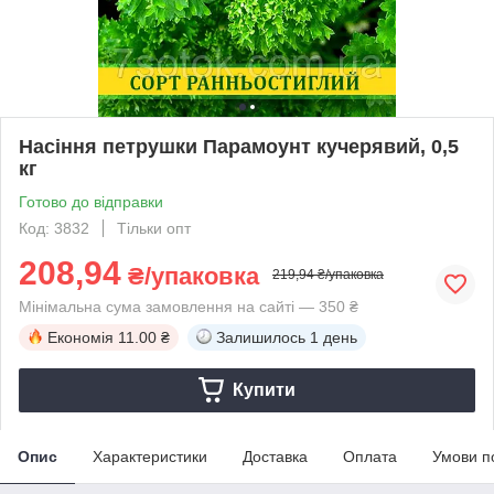
Насіння петрушки Парамоунт кучерявий, 0,5
кг
Готово до відправки
Код: 3832
Тільки опт
208,94
₴/упаковка
219,94 ₴/упаковка
Мінімальна сума замовлення на сайті — 350 ₴
Економія
11.00 ₴
Залишилось
1 день
Купити
Опис
Характеристики
Доставка
Оплата
Умови п