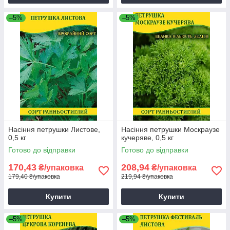
–5%
–5%
Насіння петрушки Листове,
Насіння петрушки Москраузе
0,5 кг
кучеряве, 0,5 кг
Готово до відправки
Готово до відправки
170,43
208,94
₴/упаковка
₴/упаковка
179,40 ₴/упаковка
219,94 ₴/упаковка
Купити
Купити
–5%
–5%