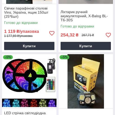
Свічки парафінові столові
Ліхтарик ручний
Vins, Україна, ящик 150шт
акумуляторний, X-Balog BL-
(25*6шт)
T6-30S
Готово до відправки
Готово до відправки
1 119
₴/упаковка
254,32
₴
267,71 ₴
1 177,89 ₴/упаковка
Купити
Купити
–5%
–5%
LED стрічка світлодіодна