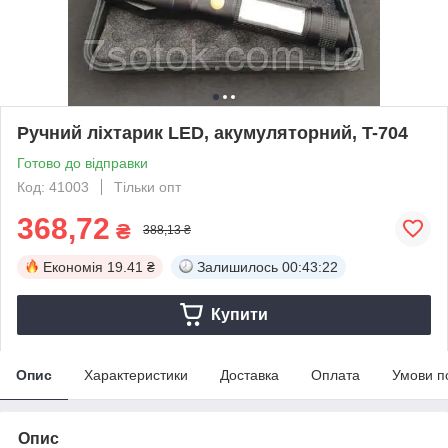
Ручний ліхтарик LED, акумуляторний, T-704
Готово до відправки
Код: 41003
Тільки опт
368,72
₴
388,13 ₴
Економія
19.41 ₴
Залишилось
00:43:22
Купити
Опис
Характеристики
Доставка
Оплата
Умови п
Опис