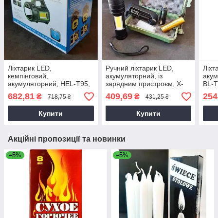
Ліхтарик LED,
Ручний ліхтарик LED,
Ліхт
кемпінговий,
акумуляторний, із
акум
акумуляторний, HEL-T95,
зарядним пристроєм, X-
BL-T
із сонячною панеллю, 7
Balog Te19-729
682,81
409,69
254
₴
₴
718,75 ₴
431,25 ₴
режимів
Купити
Купити
Акційні пропозиції та новинки
–5%
–5%