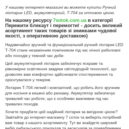
У нашому інтернет-магазині ви можете купити Ручний
ліхтарик LED, акумуляторний, T-704 за оптовою ціною.
На нашому ресурсу
7sotok.com.ua
в категорії
Пережити блекаут і перемогти! - досить великий
асортимент таких товарів зі знижками чудової
якості, з оперативною доставкою)
Надзвичайно зручний та функціональний ручний ліхтарик LED
T-704 стане незамінним помічником під час нічної риболовлі
або походів у темний час доби.
Цей акумуляторний ліхтарик забезпечує яскраве та
рівномірне освітлення завдяки світлодіодній технології, що
дозволяє вам комфортно здійснювати спостереження та
орієнтуватися у темряві.
Ліхтарик T-704 легкий і компактний, що робить його зручним
для носіння в кишені або рюкзаку. Акумулятор забезпечує
тривалий час роботи, що є особливо важливим під час
тривалих походів.
Хочете придбати цей надійний ліхтарик за вигідною ціною?
Завітайте до інтернет-магазину 7 соток та виберіть потрібний
вам товар з нашого асортименту. Тут ви знайдете широкий
вибір рибальського приладдя та аксесуарів за привабливими