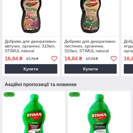
Добриво для декоративно-
Добриво для декоративно-
Добр
квітучих, органічні, 310мл,
листяних, органічне,
ягід
STIMUL natural
310мл, STIMUL natural
орга
natu
16,84
16,84
16,
₴
₴
17,73 ₴
17,73 ₴
Купити
Купити
Акційні пропозиції та новинки
–5%
–5%