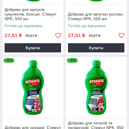
Добриво для кактусів,
сукулентів, бонсая, Стимул
Добриво для квітучих рослин,
NPK, 550 мл
Стимул NPK, 550 мл
Готово до відправки
Готово до відправки
27,81
27,81
₴
₴
29,27 ₴
29,27 ₴
Купити
Купити
–5%
–5%
Добриво для петуній та
Добриво для орхідей, Стимул
пеларгоній, Стимул NPK, 550