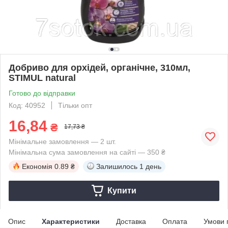
Добриво для орхідей, органічне, 310мл,
STIMUL natural
Готово до відправки
Код: 40952
Тільки опт
16,84
₴
17,73 ₴
Мінімальне замовлення — 2 шт.
Мінімальна сума замовлення на сайті — 350 ₴
Економія
0.89 ₴
Залишилось
1 день
Купити
Опис
Характеристики
Доставка
Оплата
Умови 