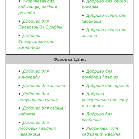
Укорінювач для
Добриво для клумб і
саджанців, насіння,
рокаріїв
розсади
Добриво осіннє для
Добриво для
хвойників
Пеларгоній і Сурфіній
Добриво осіннє для
Добриво
газонів
Універсальне для
кімнатних
Фасовка 1,2 кг.
Добриво для
Добриво для
винограду
помідорів і перцю
Добриво для газонів
Добриво для троянд
Добриво для
Добриво
полуниці та суниці
універсальне для саду
та городу
Добриво для огірків і
кабачків
Добриво для
хвойників
Добриво для
плодових і ягідних
Укорінювач для
чагарників
саджанців, насіння,