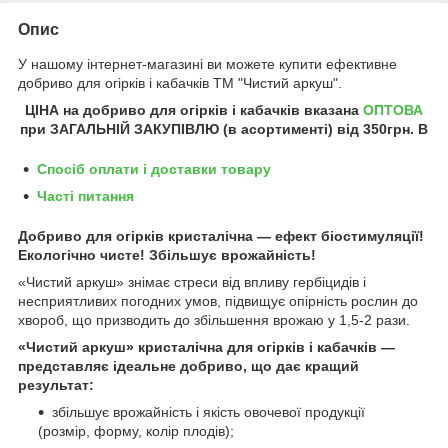
Опис
У нашому інтернет-магазині ви можете купити ефективне
добриво для огірків і кабачків ТМ "Чистий аркуш".
ЦІНА на добриво для огірків і кабачків
вказана
ОПТОВА
при ЗАГАЛЬНІЙ ЗАКУПІВЛЮ (в асортименті) від
350грн
.
В
Спосіб оплати і доставки товару
Часті питання
Добриво для огірків кристалічна ― ефект біостимуляції!
Екологічно чисте! Збільшує врожайність!
«Чистий аркуш» знімає стреси від впливу гербіцидів і
несприятливих погодних умов, підвищує опірність рослин до
хвороб, що призводить до збільшення врожаю у 1,5-2 рази.
«Чистий аркуш» кристалічна для огірків і кабачків —
представляє ідеальне добриво, що дає кращий
результат:
збільшує врожайність і якість овочевої продукції
(розмір, форму, колір плодів);