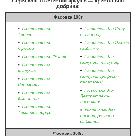
Серія коштів «Чистий аркуш» — кристалічні
добрива:
Фасовка 100г
Підгодівля для
Підгодівля для Саду
Троянд
та городу
Підгодівля для
Підгодівля для Огірків
Орхідей
і кабачків
Підгодівля для Фіалок
Підгодівля для
Полуниці та суниці
Підгодівля для
Квітучих
Підгодівля для
Петуній, сурфіній і
Підгодівля для
пеларгоній
Винограду
Підгодівля для
Підгодівля для
Декоративно-
Кімнатних
листяних
Підгодівля для
Укорінювач для
Томатів і перцю
насіння, розсади,
саджанців
Фасовка 300г.