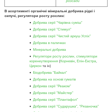
розсади
В асортименті органічні мінеральні добрива рідкі і
сипучі, регулятори росту рослин:
Добрива серії "Чарівна суміш"
Добрива серії "Стимул"
Добрива серії "Чистий аркуш Успіх"
Добрива в паличках
Мінеральні добрива
Регулятори росту рослин, стимулятори
коренеутворення
(
Корневін
,
Епін-Екстра
,
Циркон
та ін)
Біодобрива "Байкал"
Добрива на основі гуматів
Добрива серії "Реаком"
Добрива серії "Майстер"
Добрива серії "Плантафол"
Добрива серії "Сударушка", "Рязаночка"