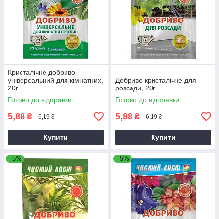
Кристалічне добриво
універсальний для кімнатних,
Добриво кристалічне для
20г.
розсади, 20г.
Готово до відправки
Готово до відправки
5,88
5,88
₴
₴
6,19 ₴
6,19 ₴
Купити
Купити
–5%
–5%