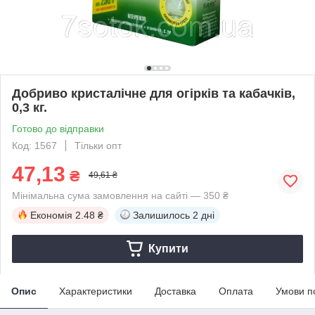
Добриво кристалічне для огірків та кабачків,
0,3 кг.
Готово до відправки
Код: 1567
Тільки опт
47,13
₴
49,61 ₴
Мінімальна сума замовлення на сайті — 350 ₴
Економія
2.48 ₴
Залишилось
2 дні
Купити
Опис
Характеристики
Доставка
Оплата
Умови п