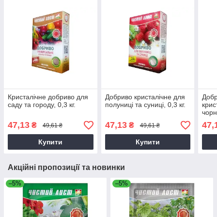
Кристалічне добриво для
Добриво кристалічне для
Добр
саду та городу, 0,3 кг.
полуниці та суниці, 0,3 кг.
крис
чорн
кг.
47,13
47,13
47,
₴
₴
49,61 ₴
49,61 ₴
Купити
Купити
Акційні пропозиції та новинки
–5%
–5%