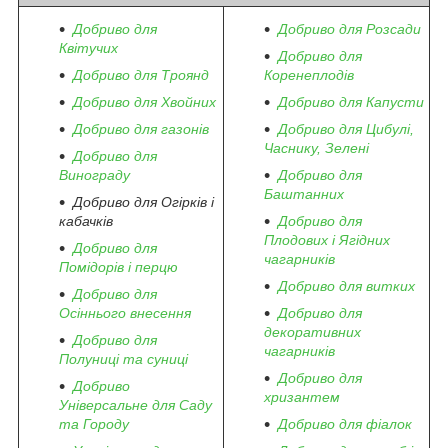
Добриво для
Добриво для Розсади
Квітучих
Добриво для
Добриво для Троянд
Коренеплодів
Добриво для Хвойних
Добриво для Капусти
Добриво для газонів
Добриво для Цибулі,
Часнику, Зелені
Добриво для
Винограду
Добриво для
Баштанних
Добриво для Огірків і
кабачків
Добриво для
Плодових і Ягідних
Добриво для
чагарників
Помідорів і перцю
Добриво для витких
Добриво для
Осіннього внесення
Добриво для
декоративних
Добриво для
чагарників
Полуниці та суниці
Добриво для
Добриво
хризантем
Універсальне для Саду
та Городу
Добриво для фіалок