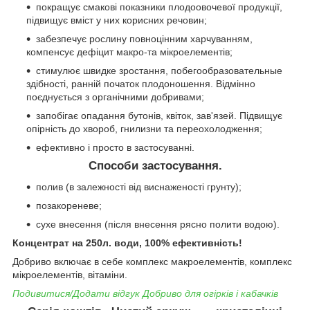
покращує смакові показники плодоовочевої продукції,
підвищує вміст у них корисних речовин;
забезпечує рослину повноцінним харчуванням,
компенсує дефіцит макро-та мікроелементів;
стимулює швидке зростання, побегообразовательные
здібності, ранній початок плодоношення. Відмінно
поєднується з органічними добривами;
запобігає опадання бутонів, квіток, зав'язей. Підвищує
опірність до хвороб, гнилизни та переохолодження;
ефективно і просто в застосуванні.
Способи застосування.
полив (в залежності від виснаженості грунту);
позакореневе;
сухе внесення (після внесення рясно полити водою).
Концентрат на 250л. води, 100% ефективність!
Добриво включає в себе комплекс макроелементів, комплекс
мікроелементів, вітаміни.
Подивитися/Додати відгук Добриво для огірків і кабачків