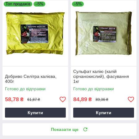
Топ продажів
–5%
–5%
Сульфат калію (калій
Добриво Селітра калієва,
сірчанокислий), фасування
400г
1кг
Готово до відправки
Готово до відправки
58,78
84,89
₴
₴
61,87 ₴
89,36 ₴
Купити
Купити
Показати ще