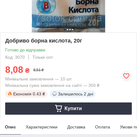
Добриво борна кислота, 20г
Готово до відправки
Код: 3070
Тільки опт
8,08
₴
8,51 ₴
Мінімальне замовлення — 10 шт.
Мінімальна сума замовлення на сайті — 350 ₴
Економія
0.43 ₴
Залишилось
2 дні
Купити
Опис
Характеристики
Доставка
Оплата
Умови п