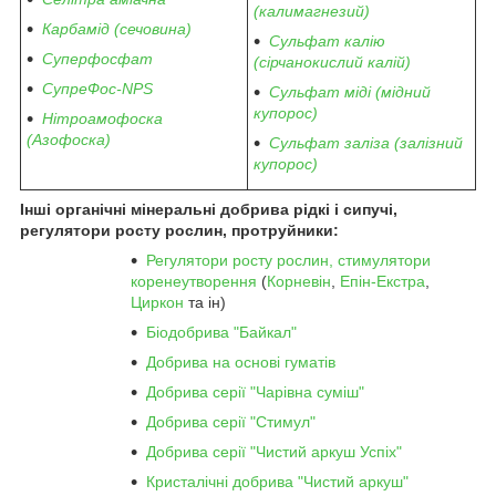
(калимагнезий)
Карбамід (сечовина)
Сульфат калію
Суперфосфат
(сірчанокислий калій)
СупреФос-NPS
Сульфат міді (мідний
купорос)
Нітроамофоска
(Азофоска)
Сульфат заліза (залізний
купорос)
Інші органічні мінеральні добрива рідкі і сипучі,
регулятори росту рослин, протруйники:
Регулятори росту рослин, стимулятори
коренеутворення
(
Корневін
,
Епін-Екстра
,
Циркон
та ін)
Біодобрива "Байкал"
Добрива на основі гуматів
Добрива серії "Чарівна суміш"
Добрива серії "Стимул"
Добрива серії "Чистий аркуш Успіх"
Кристалічні добрива "Чистий аркуш"