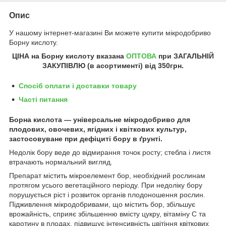
Опис
У нашому інтернет-магазині Ви можете купити мікродобриво
Борну кислоту.
ЦІНА на Борну кислоту
вказана
ОПТОВА
при ЗАГАЛЬНІЙ
ЗАКУПІВЛЮ (в асортименті) від
350грн
.
Спосіб оплати і доставки товару
Часті питання
Борна кислота — універсальне мікродобриво для
плодових, овочевих, ягідних і квіткових культур,
застосовуване при дефіциті бору в ґрунті.
Недолік бору веде до відмирання точок росту; стебла і листя
втрачають нормальний вигляд.
Препарат містить мікроелемент бор, необхідний рослинам
протягом усього вегетаційного періоду. При недоліку бору
порушується ріст і розвиток органів плодоношення рослин.
Підживлення мікродобривами, що містить бор, збільшує
врожайність, сприяє збільшенню вмісту цукру, вітаміну С та
каротину в плодах, підвищує інтенсивність цвітіння квіткових