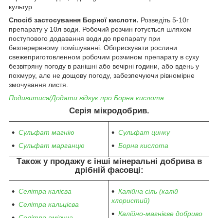
культур.
Спосіб застосування Борної кислоти.
Розведіть 5-10г
препарату у 10л води. Робочий розчин готується шляхом
поступового додавання води до препарату при
безперервному помішуванні. Обприскувати рослини
свежеприготовленном робочим розчином препарату в суху
безвітряну погоду в ранішні або вечірні години, або вдень у
похмуру, але не дощову погоду, забезпечуючи рівномірне
змочування листя.
Подивитися/Додати відгук про Борна кислота
Серія мікродобрив.
Сульфат магнію
Сульфат цинку
Сульфат марганцю
Борна кислота
Також у продажу є інші мінеральні добрива в
дрібній фасовці:
Селітра калієва
Калійна сіль (калій
хлористий)
Селітра кальцієва
Калійно-магнієве добриво
Селітра аміачна