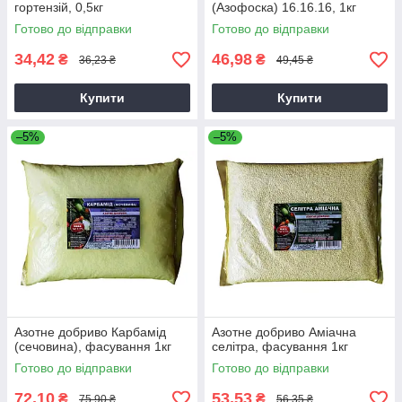
гортензій, 0,5кг
(Азофоска) 16.16.16, 1кг
Готово до відправки
Готово до відправки
34,42
46,98
₴
₴
36,23 ₴
49,45 ₴
Купити
Купити
–5%
–5%
Азотне добриво Карбамід
Азотне добриво Аміачна
(сечовина), фасування 1кг
селітра, фасування 1кг
Готово до відправки
Готово до відправки
72,10
53,53
₴
₴
75,90 ₴
56,35 ₴