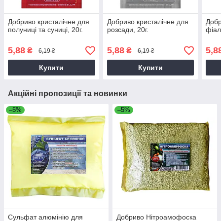
Добриво кристалічне для
Добриво кристалічне для
Добр
полуниці та суниці, 20г.
розсади, 20г.
фіал
5,88
5,88
5,8
₴
₴
6,19 ₴
6,19 ₴
Купити
Купити
Акційні пропозиції та новинки
–5%
–5%
Сульфат алюмінію для
Добриво Нітроамофоска