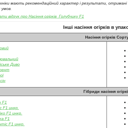
ехніки мають рекомендаційний характер і результати, отримані п
 умов.
ти відгук про
Насіння огірків
Голубчику F1
Інші насіння огірків
в упако
Насіння огірків Сорт
овий
ювальний
ське Диво
урент
ої
сін
Гібриди насіння огірк
н F1
с F1 инкр.
йко F1 инкр.
ка F1
тіс F1 инкр.