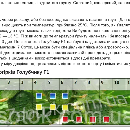
плівкових теплиць і відкритого грунту. Салатний, консервний, засол
 через розсаду, або безпосередньо висівають насіння в грунт. Для 
 і вирощують при температурі приблизно 25°С. Після того, як з'явл
саду в грунт можна тільки тоді, коли Ви будете повністю впевнені у 
9 ― 13 °С. Ті ж вимоги до температури ґрунту належать і безпосере
-3 див. Посіви
огірків
Голубчику F1
на ґрунті слід вкривати спеціал
магазині 7 Соток, це може бути спеціальна плівка або агроволокно.
ції для отримання високого врожаю зазвичай проводять до трьох пі
отьби з шкідниками використовуються відповідні препарати.
 міру дозрівання, це залежить від конкретного сорту і кліматичних 
огірків
Голубчику F1