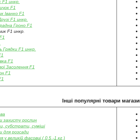
 F1 инкр.
ичок F1
к Іванко F1
Друзі F1 инкр.
радна Гроно F1
чик F1 инкр.
F1
1
ь Грядки F1 инкр.
F1
вка F1
вої Засолення F1
он F1
F1
Інші популярні товари магази
ва
и захисту рослин
и, субстрати, суміші
и для розсади
я у великій фасовці ( 0,5 -1 кг )