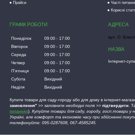
Прайси
Часті питанн
Корисні статт
ГРАФІК РОБОТИ
вул. О. Блист
Понеділок
09:00
17:00
Вівторок
09:00
17:00
Середа
09:00
17:00
Інтернет-су
Четвер
09:00
17:00
Пʼятниця
09:00
17:00
Субота
Вихідний
Неділя
Вихідний
Купити товари для саду-городу або для дому в інтернет-магази
замовлення"
>> заповнити необхідні поля >>
підтвердити
. 
питаннях
).
Купуйте товари для саду, городу, госп.товари у
Україні, але комфорт та економію часу при здійсненні покуп
телефонуйте: 095-0287608, 067-4585245.