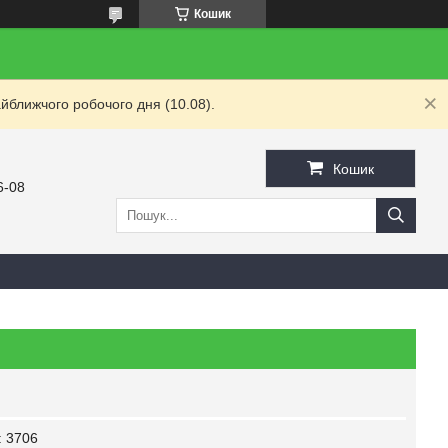
Кошик
йближчого робочого дня (10.08).
Кошик
6-08
:
3706