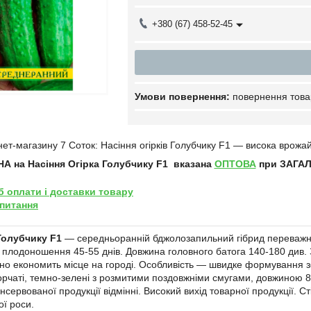
+380 (67) 458-52-45
повернення това
ет-магазину 7 Соток: Насіння огірків Голубчику F1 ― висока врожайні
НА на Насіння
Огірка Голубчику F1
вказана
ОПТОВА
при ЗАГАЛЬ
б оплати і доставки товару
 питання
 Голубчику F1
― середньоранній бджолозапильний гібрид переважно ж
 плодоношення 45-55 днів. Довжина головного батога 140-180 див
но економить місце на городі. Особливість ― швидке формування зе
рчаті, темно-зелені з розмитими поздовжніми смугами, довжиною 8-1
консервованої продукції відмінні. Високий вихід товарної продукції. 
ої роси.