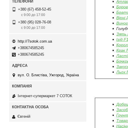
Атлас
Боров
+380 (67) 458-52-45
Брати
с 9:00 до 17:00
Вірні 
+380 (95) 028-76-08
Виног
с 9:00 до 17:00
Голуб
Зять 
Ізід F
http://7sotok.com.ua
Корол
+380674585245
Крак 
+380674585245
Ласті
Бочко
Закус
Льох 
вул. О. Блистіва, Ужгород, Україна
Інтернет-супермаркет 7 СОТОК
Добри
Засоб
Грунт
Євгеній
Товар
Насінн