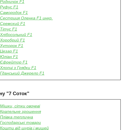
Родничок F1
Руфус F1
Самородок F1
Сестриця Оленка F1 инкр.
Сремский F1
Тітус F1
Хлібосольний F1
Хоробрий F1
Хуторок F1
Цезар F1
Юліан F1
Єфрейтор F1
Хлопці з Грядки F1
Гданський Джерело F1
ну "7 Соток"
Мішки, сітки овочеві
Крапельне зрошення
Плівка теплична
Господарські товари
Кошти від щурів і мишей