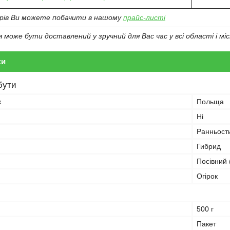
арів Ви можете побачити в нашому
прайс-листі
може бути доставлений у зручний для Вас час у всі області і міс
ки
бути
к
Польща
Ні
Ранньост
Гибрид
Посівний 
Огірок
500 г
Пакет