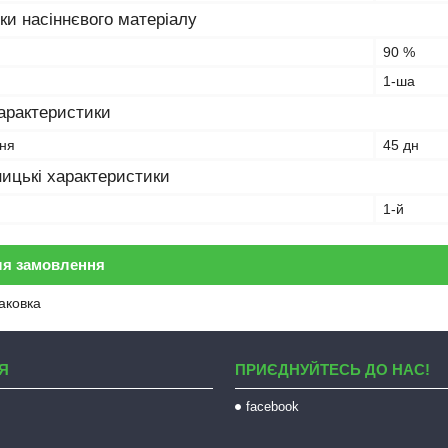
ки насіннєвого матеріалу
90 %
1-ша
характеристики
ння
45 дн
ицькі характеристики
1-й
ля замовлення
аковка
Я
ПРИЄДНУЙТЕСЬ ДО НАС!
facebook