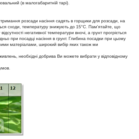
ювальний (в малогабаритній тарі).
отримання розсади насіння садять в горщики для розсади, на
яться сходи, температуру знижують до 15°С. Пам'ятайте, що
відсутності негативної температури вночі, а грунт прогріється
дньо при посадці насіння в грунт. Глибина посадки при цьому
ьними матеріалами, широкий вибір яких також ми
дживлень, необхідні добрива Ви можете вибрати у відповідному
умов.