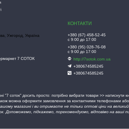
я
і
+380 (67) 458-52-45
іва, Ужгород, Україна
с 9:00 до 17:00
+380 (95) 028-76-08
с 9:00 до 17:00
пермаркет 7 СОТОК
http://7sotok.com.ua
+380674585245
+380674585245
ні "7 соток" досить просто: потрібно вибрати товари >> натиснути 
Також можна оформити замовлення за контактними телефонами або в
 нашому магазині і ви отримаєте не тільки оптові ціни на велик
ок. Допоможемо, підкажемо, порекомендуємо, відповімо на ваші пи