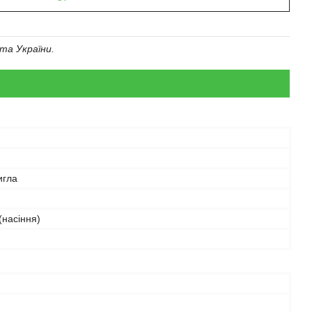
та України.
игла
(насіння)