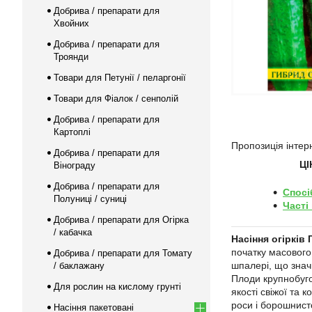
Добрива / препарати для
Хвойних
Добрива / препарати для
Троянди
Товари для Петунії / пеларгонії
Товари для Фіалок / сенполій
Добрива / препарати для
Картоплі
Пропозиція інтерн
Добрива / препарати для
ЦІ
Вінограду
Добрива / препарати для
Спосі
Полуниці / суниці
Часті
Добрива / препарати для Огірка
/ кабачка
Насіння огірків
початку масового
Добрива / препарати для Томату
шпалері, що знач
/ баклажану
Плоди крупнобуго
Для рослин на кислому грунті
якості свіжої та 
роси і борошнист
Насіння пакетовані