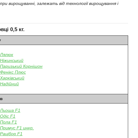
ри вирощуванні, залежать від технології вирощування і
вці 0,5 кг.
у
Лялюк
Ніжинський
Паризький Корнішон
Фенікс Плюс
Харківський
Надійний
ів
Льоша F1
Одіс F1
Пола F1
Примус F1 инкр.
Рацібор F1