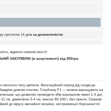
ру протягом 14 днів
за домовленістю
сть, відмінні смакові якості!
НІЙ ЗАКУПІВЛЮ (в асортименті) від 350грн
.
іночого типу цвітіння. Вегетаційний період від сходів до
. Завдяки довгим плетям, Голубчику F1 ― можна вирощувати на
ленцов, що дозволяє проводити збір корнішонів через 1-3 дні.
1 см, діаметром 3-4 см, масою 80-100 г, без гіркоти. Смакові
Стійкий до вірусу звичайної мозаїки, несправжньої борошнистої