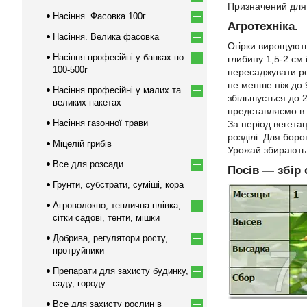
Призначений для 
Насіння. Фасовка 100г
Агротехніка.
Насіння. Велика фасовка
Огірки вирощують
Насіння професійні у банках по
глибину 1,5-2 см
100-500г
пересаджувати роз
не менше ніж до 
Насіння професійні у малих та
збільшується до 2
великих пакетах
представляємо в 
Насіння газонної трави
За період вегета
розділі. Для бор
Міцелій грибів
Урожай збирають у
Все для розсади
Посів ― збір 
Грунти, субстрати, суміші, кора
Агроволокно, теплична плівка,
сітки садові, тенти, мішки
Добрива, регулятори росту,
протруйники
Препарати для захисту будинку,
саду, городу
Все для захисту рослин в