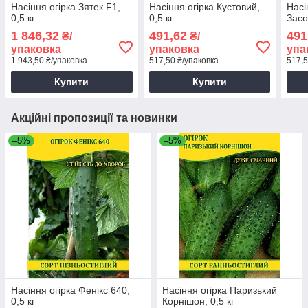
Насіння огірка Зятек F1,
Насіння огірка Кустовий,
Насі
0,5 кг
0,5 кг
Засо
1 846,32
491,62
491
₴/
₴/
упаковка
упаковка
упа
1 943,50 ₴/упаковка
517,50 ₴/упаковка
517,5
Купити
Купити
Акційні пропозиції та новинки
–5%
–5%
Насіння огірка Фенікс 640,
Насіння огірка Паризький
0,5 кг
Корнішон, 0,5 кг