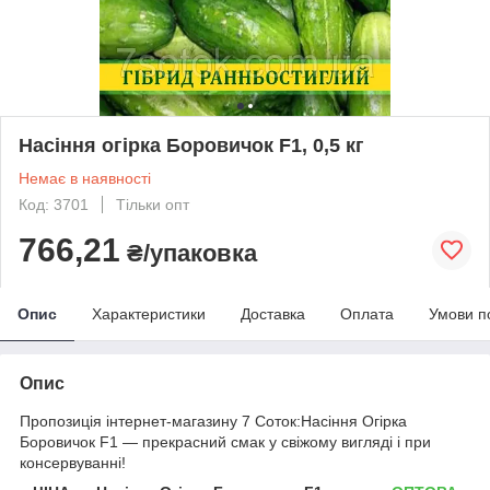
Насіння огірка Боровичок F1, 0,5 кг
Немає в наявності
Код: 3701
Тільки опт
766,21
₴/упаковка
Опис
Характеристики
Доставка
Оплата
Умови п
Опис
Пропозиція інтернет-магазину 7 Соток:
Насіння Огірка
Боровичок F1 ―
прекрасний смак у свіжому вигляді і при
консервуванні!