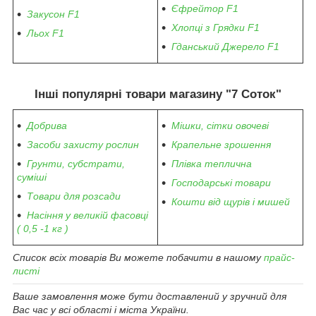
Єфрейтор F1
Закусон F1
Хлопці з Грядки F1
Льох F1
Гданський Джерело F1
Інші популярні товари магазину "7 Соток"
Добрива
Мішки, сітки овочеві
Засоби захисту рослин
Крапельне зрошення
Грунти, субстрати,
Плівка теплична
суміші
Господарські товари
Товари для розсади
Кошти від щурів і мишей
Насіння у великій фасовці
( 0,5 -1 кг )
Список всіх товарів Ви можете побачити в нашому
прайс-
листі
Ваше замовлення може бути доставлений у зручний для
Вас час у всі області і міста України.