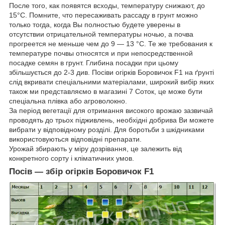
После того, как появятся всходы, температуру снижают, до
15°С. Помните, что пересаживать рассаду в грунт можно
только тогда, когда Вы полностью будете уверены в
отсутствии отрицательной температуры ночью, а почва
прогреется не меньше чем до 9 ― 13 °С. Те же требования к
температуре почвы относятся и при непосредственной
посадке семян в грунт. Глибина посадки при цьому
збільшується до 2-3 див. Посіви
огірків Боровичок F1
на ґрунті
слід вкривати спеціальними матеріалами, широкий вибір яких
також ми представляємо в магазині 7 Соток, це може бути
спеціальна плівка або агроволокно.
За період вегетації для отримання високого врожаю зазвичай
проводять до трьох підживлень, необхідні добрива Ви можете
вибрати у відповідному розділі. Для боротьби з шкідниками
використовуються відповідні препарати.
Урожай збирають у міру дозрівання, це залежить від
конкретного сорту і кліматичних умов.
Посів ― збір огірків
Боровичок F1