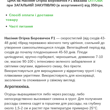
ЦІНА на Насіння
Огірка Боровичок F1
вказана
ОПТОВА
при ЗАГАЛЬНІЙ ЗАКУПІВЛЮ (в асортименті) від 350грн
.
Спосіб оплати і доставки
товару
Часті питання
Насіння Огірка Боровичок F1
― скоростиглий (від сходів 43-
48 днів) гібрид переважно жіночого типу цвітіння, схильний до
утворення самоопыляющихся плодів. Вегетаційний період від
сходів до початку плодоношення 45-50 днів. Плоди
циліндричні, крупно-горбкуваті, черношипые, довжиною 7-10
см, масою 90-100 г, інтенсивно-зеленого забарвлення зі
світлими смугами, відмінного смаку, без гіркоти.
Використовується для вирощування у відкритому грунті і під
плівковими укриттями. Використовують для консервації,
засолення та споживання у свіжому вигляді.
Агротехніка.
Огурцы выращиваются либо через рассаду, либо
непосредственно высеивают семена в грунт. Для получения
рассады семена садят в горшочки для рассады, на глубину
около 1,5-2 см и растят при температуре примерно 25°С.