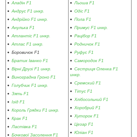
Аладін F1
Льоша F1
Андрус F1 инкр.
Одіс F1
Андрійко F1 инкр.
Пола F1
Анулька F1
Примус F1 инкр.
Атлантіс F1 инкр.
Рацібор F1
Атлас F1 инкр.
Родничок F1
Боровичок F1
Руфус F1
Братик Іванко F1
Самородок F1
Вірні Друзі F1 инкр.
Сестриця Оленка F1
инкр.
Виноградна Гроно F1
Сремский F1
Голубчик F1 инкр.
Тітус F1
Зять F1
Хлібосольний F1
Ізід F1
Хоробрий F1
Король Грядки F1 инкр.
Хуторок F1
Крак F1
Цезар F1
Ластівка F1
Юліан F1
Бочкової Засолення F1