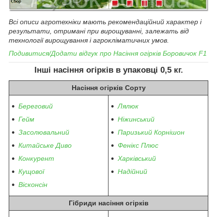
Всі описи агротехніки мають рекомендаційний характер і
результати, отримані при вирощуванні, залежать від
технології вирощування і агрокліматичних умов.
Подивитися/Додати відгук про
Насіння огірків
Боровичок F1
Інші насіння огірків
в упаковці 0,5 кг.
Насіння огірків Сорту
Береговий
Лялюк
Гейм
Ніжинський
Засолювальний
Паризький Корнішон
Китайське Диво
Фенікс Плюс
Конкурент
Харківський
Кущової
Надійний
Вісконсін
Гібриди насіння огірків