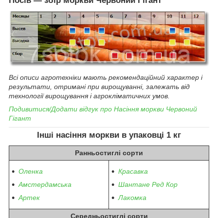
Посів ― збір моркви
Червоний Гігант
Всі описи агротехніки мають рекомендаційний характер і
результати, отримані при вирощуванні, залежать від
технології вирощування і агрокліматичних умов.
Подивитися/Додати відгук про
Насіння моркви
Червоний
Гігант
Інші насіння моркви
в упаковці 1 кг
Ранньостиглі
сорти
Оленка
Красавка
Амстердамська
Шантане Ред Кор
Артек
Лакомка
Середньостиглі
сорти