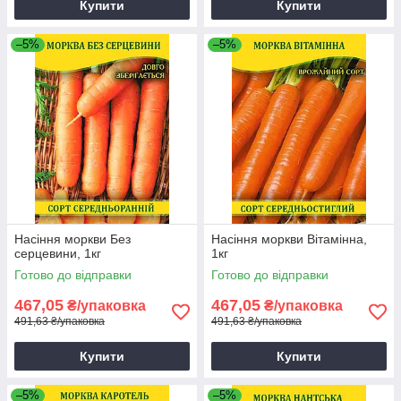
Купити
Купити
–5%
–5%
Насіння моркви Без
Насіння моркви Вітамінна,
серцевини, 1кг
1кг
Готово до відправки
Готово до відправки
467,05
467,05
₴/упаковка
₴/упаковка
491,63 ₴/упаковка
491,63 ₴/упаковка
Купити
Купити
–5%
–5%