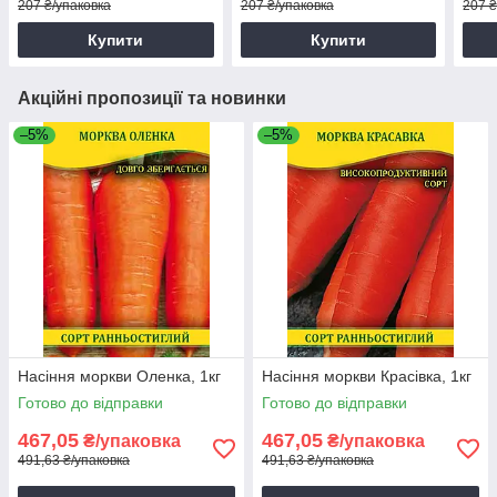
207 ₴/упаковка
207 ₴/упаковка
207 ₴
Купити
Купити
Акційні пропозиції та новинки
–5%
–5%
Насіння моркви Оленка, 1кг
Насіння моркви Красівка, 1кг
Готово до відправки
Готово до відправки
467,05
467,05
₴/упаковка
₴/упаковка
491,63 ₴/упаковка
491,63 ₴/упаковка