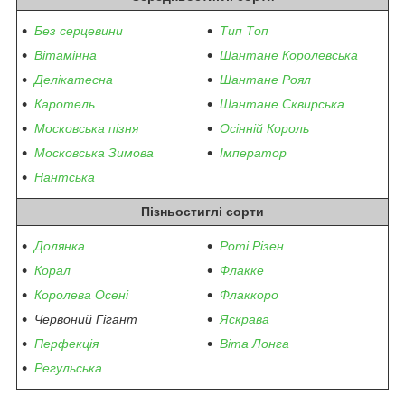
Без серцевини
Тип Топ
Вітамінна
Шантане Королевська
Делікатесна
Шантане Роял
Каротель
Шантане Сквирська
Московська пізня
Осінній Король
Московська Зимова
Імператор
Нантська
Пізньостиглі сорти
Долянка
Роті Різен
Корал
Флакке
Королева Осені
Флаккоро
Червоний Гігант
Яскрава
Перфекція
Віта Лонга
Регульська