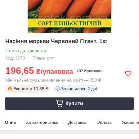
Насіння моркви Червоний Гігант, 1кг
Готово до відправки
Код: 3679
Тільки опт
196,65
₴/упаковка
207 ₴/упаковка
Мінімальна сума замовлення на сайті — 350 ₴
Економія
10.35 ₴
Залишилось
2 дні
Купити
Опис
Характеристики
Доставка
Оплата
Умови п