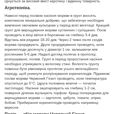
Цінується за високий вміст каротину і відмінну товарність.
Агротехніка.
Навесні перед посівом насіння моркви в грунт вносять
комплексне мінеральне добриво, що забезпечує необхідне
живлення овочевим культурам у період всієї вегетації.
Кращий
грунт для вирощування моркви суглинних і супіщаних.
Посів
проводять в кінці квітня в борозенки на глибину 3-4 див,
Відстань між рядами 18-20 див. Через 2 тижні після сходів
морква проріджують. Друге проріджування проводять, коли
коренеплоди досягнуть у діаметрі 1 см, залишаючи між
рослинами 5-6 див. Надалі догляд полягає в прополці,
розпушуванні, поливі.
Грунт в період проростання насіння
необхідно утримувати у вологому стані. Вологість грунту
повинна бути рівномірна протягом усього вегетаційного
періоду, щоб уникнути розтріскування коренеплодів.
Підзимові
посіви моркви
Червоний Гігант
проводять, коли температура
опуститься до 5°C. (друга половина жовтня ― початок
листопада). Насіння зашпаровують на глибину 1-2 см,
поверхня ділянки мульчують торфом.
Кращі попередники для
вирощування моркви ― картопля, цибуля, томати, огірки,
бобові.
Прибирання коренеплодів проводять наприкінці
вересня.