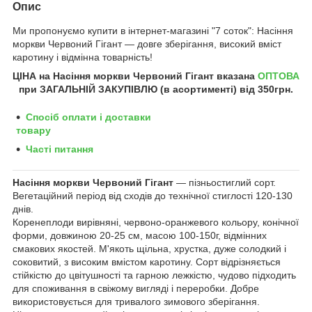
Опис
Ми пропонуємо купити в інтернет-магазині "7 соток":
Насіння
моркви Червоний Гігант ― довге зберігання, високий вміст
каротину і відмінна товарність!
ЦІНА на Насіння
моркви Червоний Гігант
вказана
ОПТОВА
при ЗАГАЛЬНІЙ ЗАКУПІВЛЮ (в асортименті) від 350грн
.
Спосіб оплати і доставки
товару
Часті питання
Насіння моркви Червоний Гігант
― пізньостиглий сорт.
Вегетаційний період від сходів до технічної стиглості 120-130
днів.
Коренеплоди вирівняні, червоно-оранжевого кольору, конічної
форми, довжиною 20-25 см, масою 100-150г, відмінних
смакових якостей. М'якоть щільна, хрустка, дуже солодкий і
соковитий, з високим вмістом каротину. Сорт відрізняється
стійкістю до цвітушності та гарною лежкістю, чудово підходить
для споживання в свіжому вигляді і переробки. Добре
використовується для тривалого зимового зберігання.