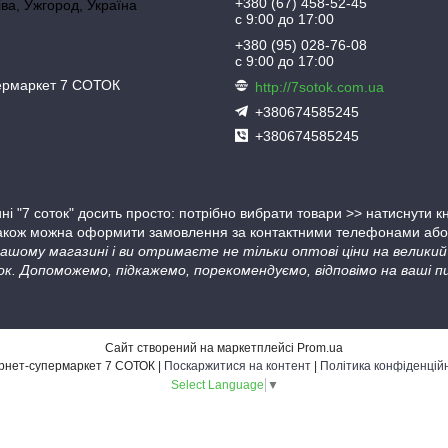
+380 (67) 458-52-45
іва, Ужгород, Україна
с 9:00 до 17:00
+380 (95) 028-76-08
с 9:00 до 17:00
пермаркет 7 СОТОК
http://7sotok.com.ua
+380674585245
+380674585245
ні "7 соток" досить просто: потрібно вибрати товари >> натиснути 
Також можна оформити замовлення за контактними телефонами або в
 нашому магазині і ви отримаєте не тільки оптові ціни на велик
ок. Допоможемо, підкажемо, порекомендуємо, відповімо на ваші пи
Сайт створений на маркетплейсі
Prom.ua
Інтернет-супермаркет 7 СОТОК |
Поскаржитися на контент
|
Політика конфіденцій
Select Language
▼