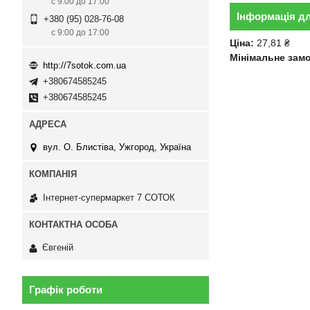
с 9:00 до 17:00
Інформація д
+380 (95) 028-76-08
с 9:00 до 17:00
Ціна:
27,81 ₴
Мінімальне зам
http://7sotok.com.ua
+380674585245
+380674585245
вул. О. Блистіва, Ужгород, Україна
Інтернет-супермаркет 7 СОТОК
Євгеній
Графік роботи