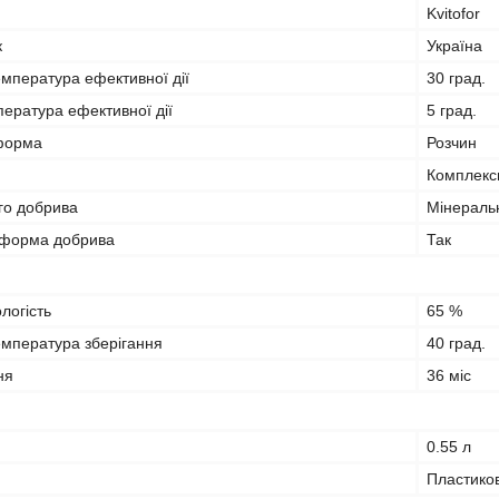
Kvitofor
к
Україна
мпература ефективної дії
30 град.
ература ефективної дії
5 град.
форма
Розчин
Комплекс
го добрива
Мінераль
 форма добрива
Так
логість
65 %
мпература зберігання
40 град.
ня
36 міс
0.55 л
Пластико