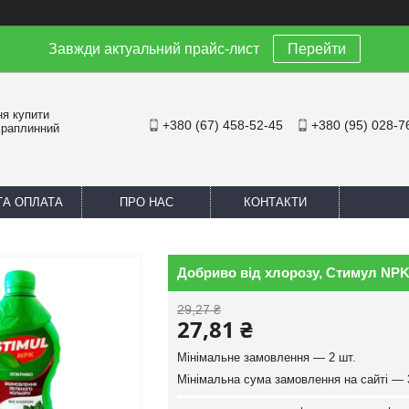
Завжди актуальний прайс-лист
Перейти
ня купити
+380 (67) 458-52-45
+380 (95) 028-7
Краплинний
ТА ОПЛАТА
ПРО НАС
КОНТАКТИ
Добриво від хлорозу, Стимул NPK
29,27 ₴
27,81 ₴
Мінімальне замовлення — 2 шт.
Мінімальна сума замовлення на сайті — 