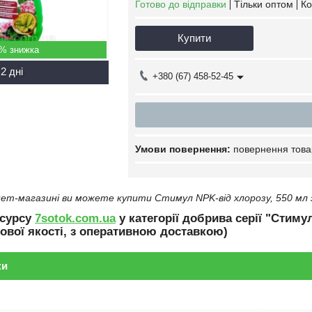
Готово до відправки
Тільки оптом
Ко
Купити
5%
2 дні
+380 (67) 458-52-45
повернення това
ет-магазині ви можете купити Стимул NPK-від хлорозу, 550 мл 
есурсу
7sotok.com.ua
у категорії добрива серії "Стиму
ової якості, з оперативною доставкою)
ки