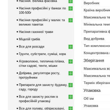
Насіння. Велика фасовка
Виробник
Насіння професійні у банках по
Країна виробни
100-500г
Максимальна те
Насіння професійні у малих та
Мінімальна темп
великих пакетах
Препаративна 
Насіння газонної трави
Вид добрива
Міцелій грибів
Тип комплексно
Все для розсади
Концентрована
Грунти, субстрати, суміші, кора
Зберігання
Агроволокно, теплична плівка,
сітки садові, тенти, мішки
Максимальна во
Добрива, регулятори росту,
Максимальна те
протруйники
Термін зберіган
Препарати для захисту будинку,
саду, городу
Упаковка
Все для захисту рослин в
Об`єм
професійній упаковці
Упаковка
Все для поливу, обприскувачі,