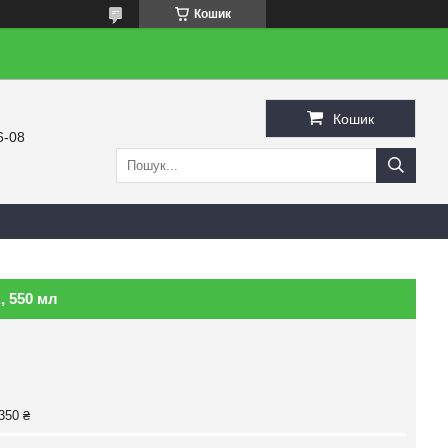
Кошик
Кошик
6-08
, 550 мл
350 ₴