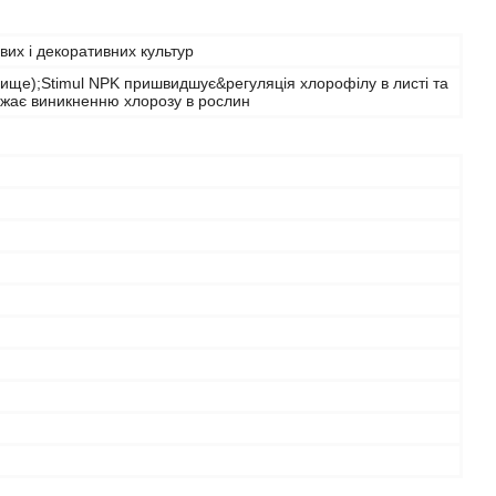
ових і декоративних культур
рище);Stimul NPK пришвидшує&регуляція хлорофілу в листі та
жає виникненню хлорозу в рослин