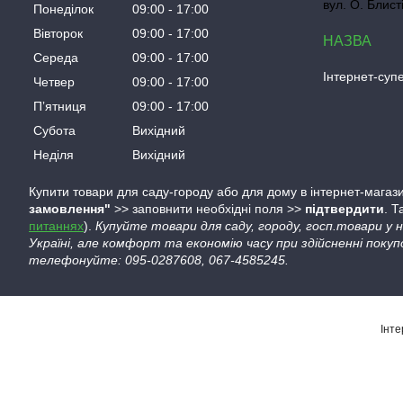
вул. О. Блист
Понеділок
09:00
17:00
Вівторок
09:00
17:00
Середа
09:00
17:00
Інтернет-су
Четвер
09:00
17:00
Пʼятниця
09:00
17:00
Субота
Вихідний
Неділя
Вихідний
Купити товари для саду-городу або для дому в інтернет-магази
замовлення"
>> заповнити необхідні поля >>
підтвердити
. 
питаннях
).
Купуйте товари для саду, городу, госп.товари у
Україні, але комфорт та економію часу при здійсненні покуп
телефонуйте: 095-0287608, 067-4585245.