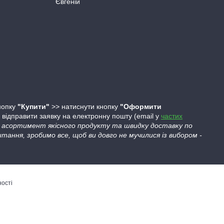
Євгеній
кнопку
"Купити"
>> натиснути кнопку
"Оформити
ідправити заявку на електронну пошту (email у
частих
ий асортимент якісного продукту та швидку доставку по
тання, зробимо все, щоб ви довго не мучилися із вибором -
ності