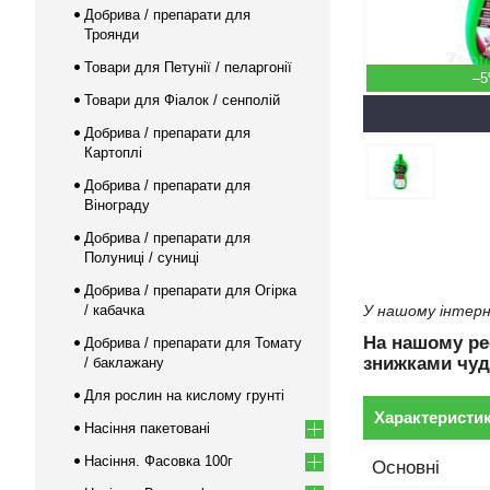
Добрива / препарати для
Троянди
Товари для Петунії / пеларгонії
–
Товари для Фіалок / сенполій
Добрива / препарати для
Картоплі
Добрива / препарати для
Вінограду
Добрива / препарати для
Полуниці / суниці
Добрива / препарати для Огірка
/ кабачка
У нашому інтерн
На нашому р
Добрива / препарати для Томату
знижками чуд
/ баклажану
Для рослин на кислому грунті
Характеристи
Насіння пакетовані
Насіння. Фасовка 100г
Основні