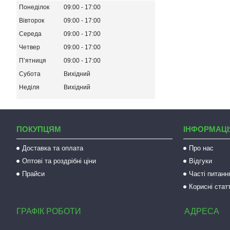
Понеділок
09:00
17:00
Вівторок
09:00
17:00
Середа
09:00
17:00
Четвер
09:00
17:00
Пʼятниця
09:00
17:00
Субота
Вихідний
Неділя
Вихідний
ПОКУПЦЯМ
ІНФОРМАЦІ
Доставка та оплата
Про нас
Оптові та роздрібні ціни
Відгуки
Прайси
Часті питанн
Корисні статт
ГРАФІК РОБОТИ