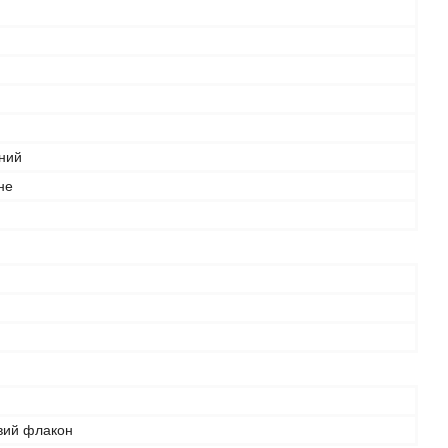
ний
не
вий флакон