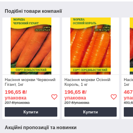
Подібні товари компанії
Насіння моркви Червоний
Насіння моркви Осінній
Насі
Гігант, 1кг
Король, 1 кг
1кг
196,65
196,65
467
₴/
₴/
упаковка
упаковка
упа
207 ₴/упаковка
207 ₴/упаковка
491,6
Купити
Купити
Акційні пропозиції та новинки