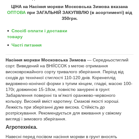
ЦІНА на Насіння
моркви Московська Зимова
вказана
ОПТОВА
при ЗАГАЛЬНІЙ ЗАКУПІВЛЮ (в асортименті) від
350грн
.
Спосіб оплати і доставки
товару
Часті питання
Насіння моркви Московська Зимова
― Середньостиглий
сорт. Виведений на ВНІЇССОК з метою отримання
високоврожайного сорту тривалого зберігання. Період від
сходів до технічної стиглості 110-120 днів. Коренеплід
видовжено-конічної форми з тупим кінцем, гладкі, масою 100-
170г, довжиною 15-18см, повністю занурені в грунт.
Забарвлення поверхні та м'якоті оранжево-червоного
кольору. Високий вміст каротину. Смакові якості хороші.
Лежкість при зберіганні дуже висока. Стійкість до
розтріскування. Рекомендується для вживання у свіжому
вигляді і зимового зберігання.
Агротехніка.
Навесні перед посівом насіння моркви в грунт вносять