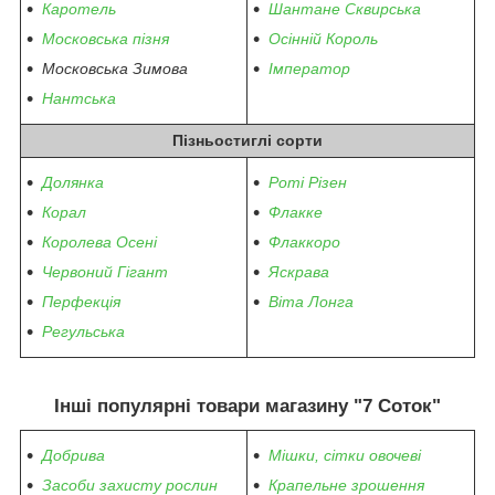
Каротель
Шантане Сквирська
Московська пізня
Осінній Король
Московська Зимова
Імператор
Нантська
Пізньостиглі сорти
Долянка
Роті Різен
Корал
Флакке
Королева Осені
Флаккоро
Червоний Гігант
Яскрава
Перфекція
Віта Лонга
Регульська
Інші популярні товари магазину "7 Соток"
Добрива
Мішки, сітки овочеві
Засоби захисту рослин
Крапельне зрошення