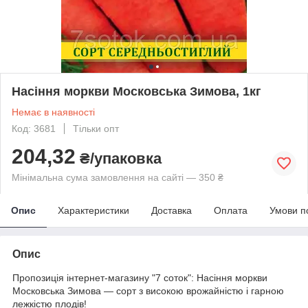
Насіння моркви Московська Зимова, 1кг
Немає в наявності
Код: 3681
Тільки опт
204,32
₴/упаковка
Мінімальна сума замовлення на сайті — 350 ₴
Опис
Характеристики
Доставка
Оплата
Умови п
Опис
Пропозиція інтернет-магазину "7 соток":
Насіння моркви
Московська Зимова ― сорт з високою врожайністю і гарною
лежкістю плодів!