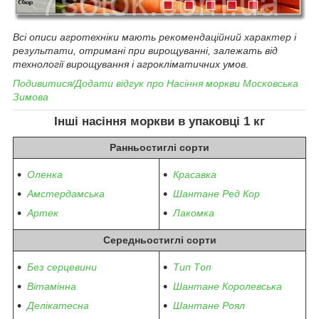
Всі описи агротехніки мають рекомендаційний характер і
результати, отримані при вирощуванні, залежать від
технології вирощування і агрокліматичних умов.
Подивитися/Додати відгук про
Насіння моркви
Московська
Зимова
Інші насіння моркви
в упаковці 1 кг
Ранньостиглі
сорти
Оленка
Красавка
Амстердамська
Шантане Ред Кор
Артек
Лакомка
Середньостиглі
сорти
Без серцевини
Тип Топ
Вітамінна
Шантане Королевська
Делікатесна
Шантане Роял