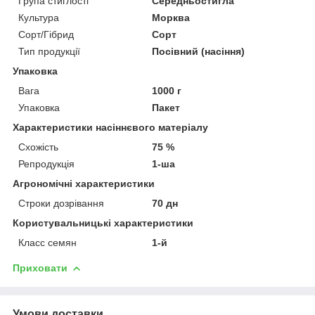
Група стиглості
Середньостигла
Культура
Морква
Сорт/Гібрид
Сорт
Тип продукції
Посівний (насіння)
Упаковка
Вага
1000 г
Упаковка
Пакет
Характеристики насіннєвого матеріалу
Схожість
75 %
Репродукція
1-ша
Агрономічні характеристики
Строки дозрівання
70 дн
Користувальницькі характеристики
Класс семян
1-й
Приховати
Умови доставки