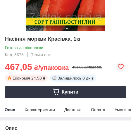
Насіння моркви Красівка, 1кг
Готово до відправки
Код: 3678
Тільки опт
467,05
₴/упаковка
491,63 ₴/упаковка
Економія
24.58 ₴
Залишилось
8 днів
Купити
Опис
Характеристики
Доставка
Оплата
Умови п
Опис