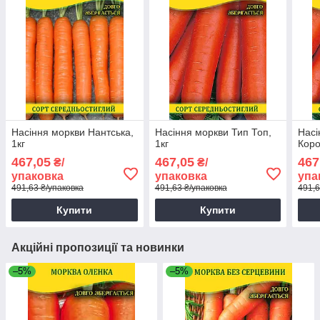
Насіння моркви Нантська,
Насіння моркви Тип Топ,
Насі
1кг
1кг
Коро
467,05
467,05
467
₴/
₴/
упаковка
упаковка
упа
491,63 ₴/упаковка
491,63 ₴/упаковка
491,6
Купити
Купити
Акційні пропозиції та новинки
–5%
–5%