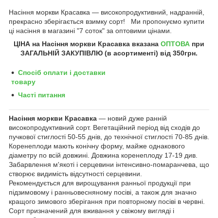
Насіння моркви Красавка ― високопродуктивний,
надранній,
прекрасно зберігається взимку сорт!
Ми пропонуємо купити
ці насіння в магазині "7 соток" за оптовими цінами.
ЦІНА на Насіння
моркви
Красавка
вказана
ОПТОВА
при
ЗАГАЛЬНІЙ ЗАКУПІВЛЮ (в асортименті) від 350грн
.
Спосіб оплати і доставки
товару
Часті питання
Насіння моркви Красавка
― новий дуже ранній
високопродуктивний сорт. Вегетаційний період від сходів до
пучкової стиглості 50-55 днів, до технічної стиглості 70-85 днів.
Коренеплоди мають конічну форму, майже однакового
діаметру по всій довжині. Довжина коренеплоду 17-19 див.
Забарвлення м'якоті і серцевини інтенсивно-помаранчева, що
створює видимість відсутності серцевини.
Рекомендується для вирощування ранньої продукції при
підзимовому і ранньовесняному посіві, а також для значно
кращого зимового зберігання при повторному посіві в червні.
Сорт призначений для вживання у свіжому вигляді і