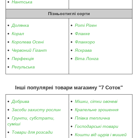
Нантська
Пізньостиглі сорти
Долянка
Роті Різен
Корал
Флакке
Королева Осені
Флаккоро
Червоний Гігант
Яскрава
Перфекція
Віта Лонга
Регульська
Інші популярні товари магазину "7 Соток"
Добрива
Мішки, сітки овочеві
Засоби захисту рослин
Крапельне зрошення
Грунти, субстрати,
Плівка теплична
суміші
Господарські товари
Товари для розсади
Кошти від щурів і мишей