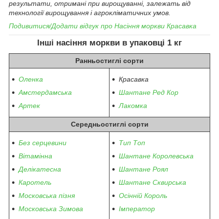
результати, отримані при вирощуванні, залежать від
технології вирощування і агрокліматичних умов.
Подивитися/Додати відгук про
Насіння моркви Красавка
Інші насіння моркви
в упаковці 1 кг
Ранньостиглі
сорти
Оленка
Красавка
Амстердамська
Шантане Ред Кор
Артек
Лакомка
Середньостиглі
сорти
Без серцевини
Тип Топ
Вітамінна
Шантане Королевська
Делікатесна
Шантане Роял
Каротель
Шантане Сквирська
Московська пізня
Осінній Король
Московська Зимова
Імператор