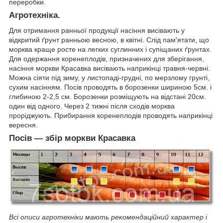
переробки.
Агротехніка.
Для отримання ранньої продукції насіння висівають у
відкритий ґрунт ранньою весною, в квітні. Слід пам'ятати, що
морква краще росте на легких суглинних і супіщаних ґрунтах.
Для одержання коренеплодів, призначених для зберігання,
насіння
моркви
Красавка висівають наприкінці травня-червні.
Можна сіяти під зиму, у листопаді-грудні, по мерзлому грунті,
сухим насінням. Посів проводять в борозенки шириною 5см. і
глибиною 2-2,5 см. Борозенки розміщують на відстані 20см.
один від одного. Через 2 тижні після сходів морква
проріджують. Прибирання коренеплодів проводять наприкінці
вересня.
Посів ― збір моркви
Красавка
Всі описи агротехніки мають рекомендаційний характер і