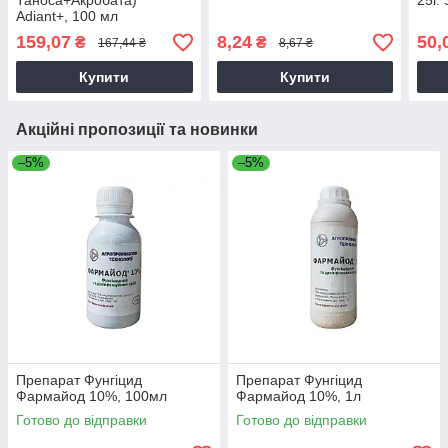
Таноса+Акробата)
25г.
Adiant+, 100 мл
159,07
8,24
50,
₴
₴
167,44 ₴
8,67 ₴
Купити
Купити
Акційні пропозиції та новинки
–5%
–5%
Препарат Фунгіцид
Препарат Фунгіцид
Фармайод 10%, 100мл
Фармайод 10%, 1л
Готово до відправки
Готово до відправки