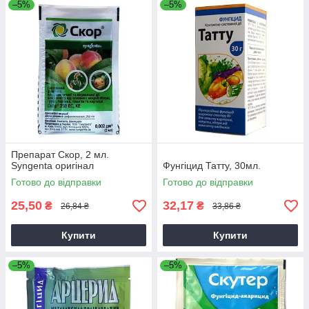
–5%
–5%
Препарат Скор, 2 мл.
Syngenta оригінал
Фунгіцид Татту, 30мл.
Готово до відправки
Готово до відправки
25,50
32,17
₴
₴
26,84 ₴
33,86 ₴
Купити
Купити
–5%
–5%