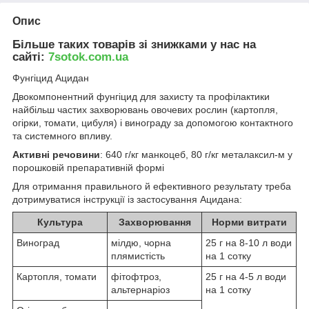
Опис
Більше таких товарів зі знижками у нас на
сайті:
7sotok.com.ua
Фунгіцид Ацидан
Двокомпонентний фунгіцид для захисту та профілактики
найбільш частих захворювань овочевих рослин (картопля,
огірки, томати, цибуля) і винограду за допомогою контактного
та системного впливу.
Активні речовини
: 640 г/кг манкоцеб, 80 г/кг металаксил-м у
порошковій препаративній формі
Для отримання правильного й ефективного результату треба
дотримуватися інструкції із застосування Ацидана:
Культура
Захворювання
Норми витрати
Виноград
мілдю, чорна
25 г на 8-10 л води
плямистість
на 1 сотку
Картопля, томати
фітофтроз,
25 г на 4-5 л води
альтернаріоз
на 1 сотку