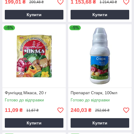
199,01
1 153,68
₴
₴
209,48 ₴
1 214,40 ₴
Купити
Купити
–5%
–5%
Фунгіцид Мікаса, 20 г
Препарат Старк, 100мл
Готово до відправки
Готово до відправки
11,09
240,03
₴
₴
11,67 ₴
252,66 ₴
Купити
Купити