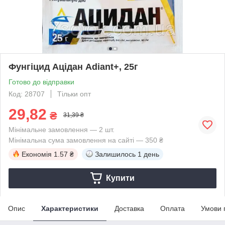
Фунгіцид Ацідан Adiant+, 25г
Готово до відправки
Код: 28707
Тільки опт
29,82
₴
31,39 ₴
Мінімальне замовлення — 2 шт.
Мінімальна сума замовлення на сайті — 350 ₴
Економія
1.57 ₴
Залишилось
1 день
Купити
Опис
Характеристики
Доставка
Оплата
Умови 