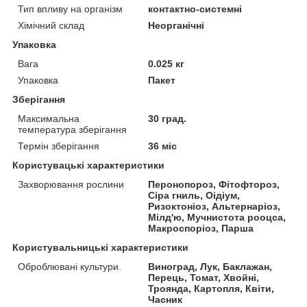
Тип впливу на організм
контактно-системні
Хімічний склад
Неорганічні
Упаковка
Вага
0.025 кг
Упаковка
Пакет
Зберігання
Максимальна
30 град.
температура зберігання
Термін зберігання
36 міс
Користувацькi характеристики
Захворювання рослини
Перонопороз, Фітофтороз,
Сіра гниль, Оідіум,
Ризоктоніоз, Альтернаріоз,
Мілд'ю, Мучнистота рооцса,
Макроспоріоз, Парша
Користувальницькі характеристики
Оброблювані культури.
Виноград, Лук, Баклажан,
Перець, Томат, Хвойні,
Троянда, Картопля, Квіти,
Часник