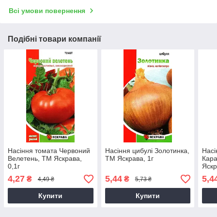
Всі умови повернення
Подібні товари компанії
Насіння томата Червоний
Насіння цибулі Золотинка,
Насі
Велетень, ТМ Яскрава,
ТМ Яскрава, 1г
Кара
0,1г
Яскр
4,27
5,44
5,4
₴
₴
4,49 ₴
5,73 ₴
Купити
Купити