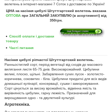
велетень в інтернет-магазині 7 Соток з доставкою по Україні!
ЦІНА на насіння цибулі Штуттгартский велетень
вказана
ОПТОВА
при ЗАГАЛЬНІЙ ЗАКУПІВЛЮ (в асортименті) від
350грн
.
Спосіб оплати і доставки
товару
Часті питання
Насіння цибулі ріпчастої Штуттгартский велетень.
Ранньостиглий сорт, період вегетації від сходів до масового
вилягання листя 65-75 днів. Високоврожайний. Цибулини
великі, плоско, щільні. Забарвлення сухих лусок - золотисто-
коричнева, соковитих - біла. Цибулини придатні для всіх видів
домашньої кулінарії, консервації, сушки і заморожування.
Сорт цінується за високу врожайність, відмінна якість та
вирівняність цибулин, гарну лежкість. Призначений для
вирощування одно - та двулетней культурі.
Агротехніка.
Лук следует выращивать на плодородных, хорошо