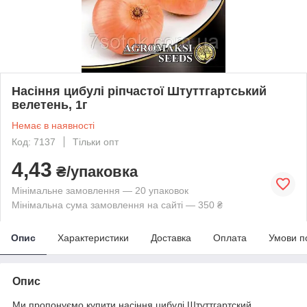
Насіння цибулі ріпчастої Штуттгартський
велетень, 1г
Немає в наявності
Код: 7137
Тільки опт
4,43
₴/упаковка
Мінімальне замовлення — 20 упаковок
Мінімальна сума замовлення на сайті — 350 ₴
Опис
Характеристики
Доставка
Оплата
Умови п
Опис
Ми пропонуємо купити насіння цибулі Штуттгартский