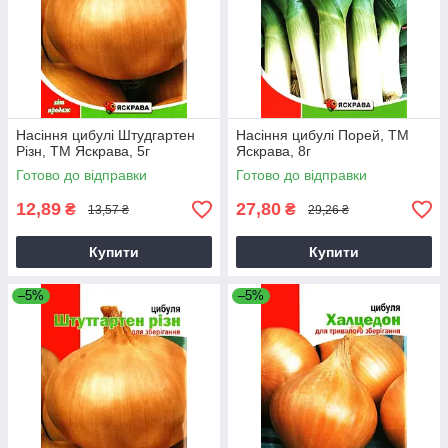
Насіння цибулі Штудгартен
Насіння цибулі Порей, ТМ
Різн, ТМ Яскрава, 5г
Яскрава, 8г
Готово до відправки
Готово до відправки
12,89
27,80
₴
₴
13,57 ₴
29,26 ₴
Купити
Купити
–5%
–5%