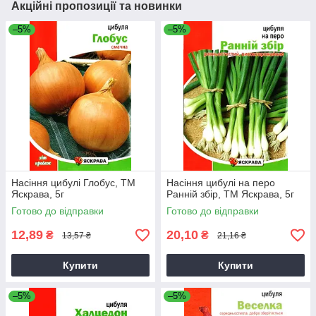
Акційні пропозиції та новинки
–5%
–5%
Насіння цибулі Глобус, ТМ
Насіння цибулі на перо
Яскрава, 5г
Ранній збір, ТМ Яскрава, 5г
Готово до відправки
Готово до відправки
12,89
20,10
₴
₴
13,57 ₴
21,16 ₴
Купити
Купити
–5%
–5%