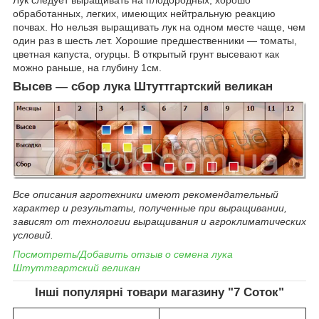
обработанных, легких, имеющих нейтральную реакцию
почвах. Но нельзя выращивать лук на одном месте чаще, чем
один раз в шесть лет. Хорошие предшественники ― томаты,
цветная капуста, огурцы. В открытый грунт высевают как
можно раньше, на глубину 1см.
Высев ― сбор лука Штуттгартский великан
Все описания агротехники имеют рекомендательный
характер и результаты, полученные при выращивании,
зависят от технологии выращивания и агроклиматических
условий.
Посмотреть/Добавить отзыв о семена
лука
Штуттгартский великан
Інші популярні товари магазину "7 Соток"