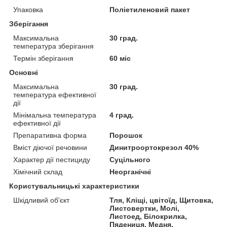
Упаковка
Поліетиленовий пакет
Зберігання
Максимальна
30 град.
температура зберігання
Термін зберігання
60 міс
Основні
Максимальна
30 град.
температура ефективної
дії
Мінімальна температура
4 град.
ефективної дії
Препаративна форма
Порошок
Вміст діючої речовини
Динитроортокрезол 40%
Характер дії пестициду
Суцільного
Хімічний склад
Неорганічні
Користувальницькі характеристики
Шкідливий об'єкт
Тля, Кліщі, цвітоїд, Щитовка,
Листовертки, Молі,
Листоед, Білокрилка,
Пядениця, Медня,