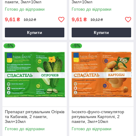
пакети, 3мл+10мл
3мл+10мл
Готово до відправки
Готово до відправки
9,61
9,61
₴
₴
10,12 ₴
10,12 ₴
Купити
Купити
–5%
–5%
Препарат рятувальник Огірків
Інсекто-фунго-стимулятор
та Кабачків, 2 пакети,
рятувальник Картоплі, 2
3мл+10мл
пакети, 3мл+10мл
Готово до відправки
Готово до відправки