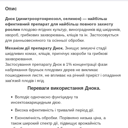
Опис
Днок (динитроортокреозол, селинон) — найбільш
ефективний препарат для найбільш повного захисту
рослин
плодово-ягідних культур, виноградників від шкідників,
хвороб, грибкових захворювань, кліщів та ін. Застосовується
для ранньовесняного та осінньої обробки.
Механізм дії препарату Днок.
Знищує зимуючі стадії
шкідливих комах, кліщів, пригнічує хвороби та грибкові
захворювання.
Застосування препарату Днок в 1% концентрації фази
набрякання бруньок плодових дерев не викликає
пошкодження листя, не впливає на річний приріст і опадання
зав'язей плодів і ягід.
Переваги використання Днока.
Володіє одночасно фунгіцидну та
инсектоакарицидным дією.
Висока ефективність і тривалий період дії.
Економічність обробки. Порівняно низька ціна, а
також широкий спектр дії, підвищує врожайність