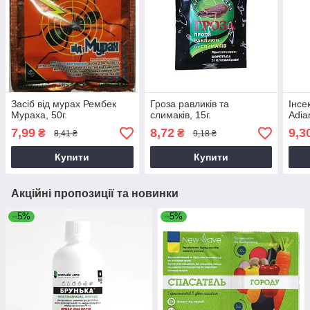
Засіб від мурах Рембек
Гроза равликів та
Інсе
Мураха, 50г.
слимаків, 15г.
Adia
7,99
8,72
9,3
₴
₴
8,41 ₴
9,18 ₴
Купити
Купити
Акційні пропозиції та новинки
–5%
–5%