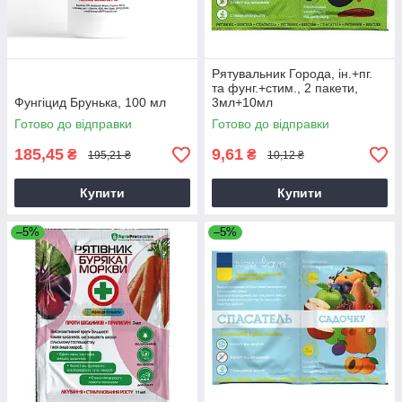
Рятувальник Города, ін.+пг.
та фунг.+стим., 2 пакети,
Фунгіцид Брунька, 100 мл
3мл+10мл
Готово до відправки
Готово до відправки
185,45
9,61
₴
₴
195,21 ₴
10,12 ₴
Купити
Купити
–5%
–5%