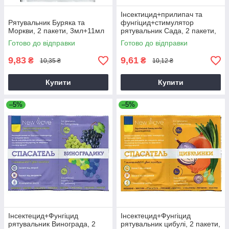
Інсектицид+прилипач та
Рятувальник Буряка та
фунгіцид+стимулятор
Моркви, 2 пакети, 3мл+11мл
рятувальник Сада, 2 пакети,
3мл+10мл
Готово до відправки
Готово до відправки
9,83
9,61
₴
₴
10,35 ₴
10,12 ₴
Купити
Купити
–5%
–5%
Інсектецид+Фунгіцид
Інсектецид+Фунгіцид
рятувальник Винограда, 2
рятувальник цибулі, 2 пакети,