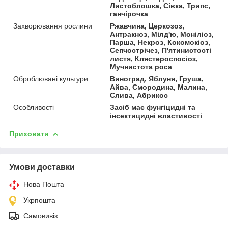
Листоблошка, Сівка, Трипс,
ганчірочка
Захворювання рослини
Ржавчина, Церкозоз,
Антракноз, Мілд'ю, Моніліоз,
Парша, Некроз, Кокомокіоз,
Сепчострічез, П'ятинистості
листя, Клястероспосіоз,
Мучнистота роса
Оброблювані культури.
Виноград, Яблуня, Груша,
Айва, Смородина, Малина,
Слива, Абрикос
Особливості
Засіб має фунгіцидні та
інсектицидні властивості
Приховати
Умови доставки
Нова Пошта
Укрпошта
Самовивіз