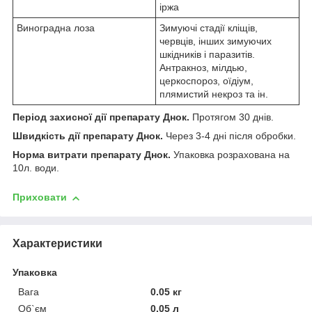
іржа
Виноградна лоза
Зимуючі стадії кліщів,
червців, інших зимуючих
шкідників і паразитів.
Антракноз, мілдью,
церкоспороз, оїдіум,
плямистий некроз та ін.
Період захисної дії препарату Днок.
Протягом 30 днів.
Швидкість дії препарату Днок.
Через 3-4 дні після обробки.
Норма витрати препарату Днок.
Упаковка розрахована на
10л. води.
Приховати
Характеристики
Упаковка
Вага
0.05 кг
Об`єм
0.05 л