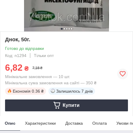
Днок, 50г.
Готово до відправки
Код: n1294
Тільки опт
6,82
₴
7,18 ₴
Мінімальне замовлення — 10 шт.
Мінімальна сума замовлення на сайті — 350 ₴
Економія
0.36 ₴
Залишилось
7 днів
Купити
Опис
Характеристики
Доставка
Оплата
Умови п