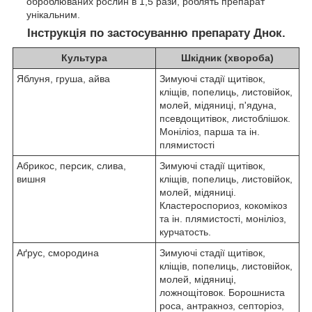
оброблюваних рослин в 1,5 рази, роблять препарат
унікальним.
Інструкція по застосуванню препарату Днок.
Культура
Шкідник (хвороба)
Яблуня, груша, айва
Зимуючі стадії щитівок,
кліщів, попелиць, листовійок,
молей, мідяниці, п'ядуна,
псевдощитівок, листоблішок.
Моніліоз, парша та ін.
плямистості
Абрикос, персик, слива,
Зимуючі стадії щитівок,
вишня
кліщів, попелиць, листовійок,
молей, мідяниці.
Кластероспориоз, кокомікоз
та ін. плямистості, моніліоз,
курчатость.
Аґрус, смородина
Зимуючі стадії щитівок,
кліщів, попелиць, листовійок,
молей, мідяниці,
ложнощітовок. Борошниста
роса, антракноз, септоріоз,