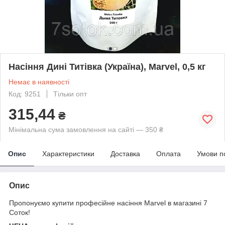
Насіння Дині Титівка (Україна), Marvel, 0,5 кг
Немає в наявності
Код: 9251
Тільки опт
315,44
₴
Мінімальна сума замовлення на сайті — 350 ₴
Опис
Характеристики
Доставка
Оплата
Умови п
Опис
Пропонуємо купити професійне насіння Marvel в магазині 7
Соток!