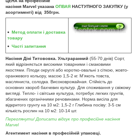
ЦЕНА на професійне
насіння Marvel указана
ОПВАЯ
НАСТУПНОГО ЗАКУПКУ (у
асортименті) від 350грн.
Метод оплати і доставка
товару
Часті запитання
Насіння Діні Титововка. Ультраранний
(55-70 днів) Сорт,
який відрізняється високими товарними і смаковими
якостями. Плоди округлі або коротко-овальні з сіткою, жовто-
оранжевого кольору, масою 1,5-2 кг. М’якоть товста,
масляниста, солодка. Високоврожайная. Стійкість до
основних хвороб бахчевих культур. Для споживання у свіжому
вигляді. Тепло- і світське культура, потребує легких грунтів,
збагачених органічними речовинами. Норма висіла для
відкритого грунту на 10 м2: 1,5-2 г Глибина посіву: 3-5 см
кількість рослин на 10 м2: 10-14 шт.
Переглянути/ Дописати відгук про професійне насіння
Marvel
Агентимент насіння в професійній упаковці.