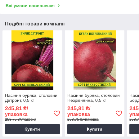
Всі умови повернення
Подібні товари компанії
Насіння буряка, столовий
Насіння буряка, столовий
Насі
Детройт, 0,5 кг
Незрівнянна, 0,5 кг
Борд
245,81
245,81
245
₴/
₴/
упаковка
упаковка
упа
258,75 ₴/упаковка
258,75 ₴/упаковка
258,7
Купити
Купити