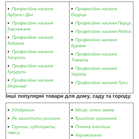
Професійне насіння
Професійне насіння
Арбуса і Діні
Огурца
Професійне насіння
Професійне насіння Перца
Баклажана
Професійне насіння Редіса
Професійне насіння
Професійне насіння
Кабачка
буряків
Професійне насіння
Професійне насіння
Капусти
Томата
Професійне насіння
Професійне насіння
Кукурузи
Укропа
Професійне насіння
Професійне насіння Луки
Морковаї
Інші популярні товари для дому, саду та городу.
Удобрения
Місця, сітки овочів
Як захистити рослини
Крихітне зрошення
Грунты, субстраты,
Пленка тепліша
смеси
Агроволокно