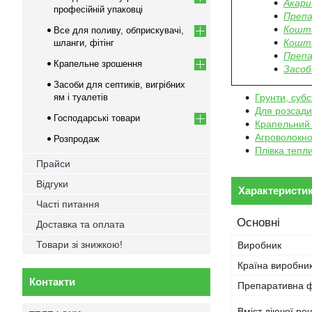
Акари
професійній упаковці
Препа
Кошти
Все для поливу, обприскувачі,
Кошти
шланги, фітінг
Препа
Крапельне зрошення
Засоби
Засоби для септиків, вигрібних
ям і туалетів
Грунти, субс
Для розсади
Господарські товари
Крапельний
Агроволокн
Розпродаж
Плівка тепл
Прайси
Відгуки
Характеристи
Часті питання
Основні
Доставка та оплата
Товари зі знижкою!
Виробник
Країна виробни
Контакти
Препаративна 
Вміст діючої ре