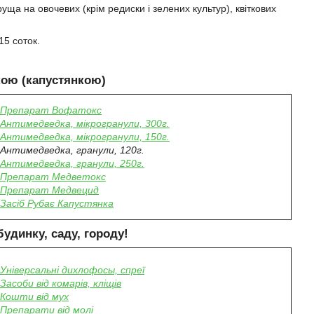
а на овочевих (крім редиски і зелених культур), квіткових
15 соток.
кою (капустянкою)
Препарат Вофатокс
Антимедведка, мікрогранули, 300г.
Антимедведка, мікрогранули, 150г.
Антимедведка, гранули, 120г.
Антимедведка, гранули, 250г.
Препарат Медветокс
Препарат Медвецид
Засіб Рубає Капустянка
будинку, саду, городу
!
Універсальні дихлофосы, спреї
Засоби від комарів, кліщів
Кошти від мух
Препарати від молі