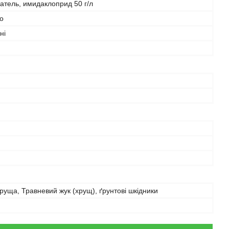
атель, имидаклоприд 50 г/л
о
ні
руща, Травневий жук (хрущ), ґрунтові шкідники