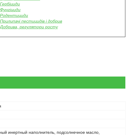
Гербіциди
Фунгіциди
Родентициди
Прилипачі пестицидів і добрив
Добрива, регулятори росту
и
ный инертный наполнитель, подсолнечное масло,