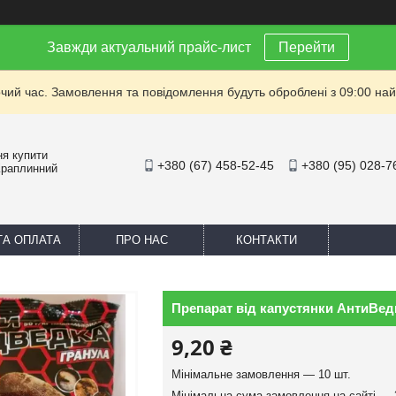
Завжди актуальний прайс-лист
Перейти
очий час. Замовлення та повідомлення будуть оброблені з 09:00 най
ня купити
+380 (67) 458-52-45
+380 (95) 028-7
Краплинний
ТА ОПЛАТА
ПРО НАС
КОНТАКТИ
Препарат від капустянки АнтиВедм
9,20 ₴
Мінімальне замовлення — 10 шт.
Мінімальна сума замовлення на сайті — 