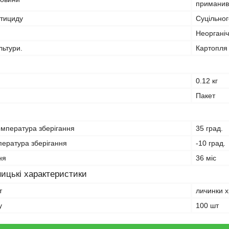
приманив
стициду
Суцільног
Неорганіч
льтури.
Картопля
0.12 кг
Пакет
мпература зберігання
35 град.
пература зберігання
-10 град.
ня
36 міс
ицькі характеристики
т
личинки х
у
100 шт