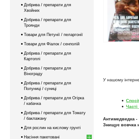
Добрива / препарати для
Хвойних
Добрива / препарати для
Троянди
Товари для Петунії / пеларгонії
Товари для Фіалок / сенполій
Добрива / препарати для
Картоплі
Добрива / препарати для
Вінограду
У нашому інтерне
Добрива / препарати для
Полуниці / суниці
Добрива / препарати для Огірка
Спосі
/ кабачка
Часті
Добрива / препарати для Томату
/ баклажану
Антимедведка - 
Знищує вовчка н
Для рослин на кислому грунті
Насіння пакетовані