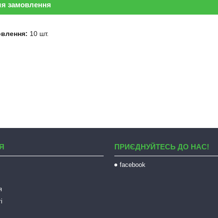
ля замовлення
овлення:
10 шт.
Я
ПРИЄДНУЙТЕСЬ ДО НАС!
facebook
я
і