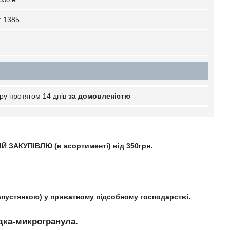
:
1385
ру протягом 14 днів
за домовленістю
Й ЗАКУПІВЛЮ (в асортименті) від 350грн.
апустянкою) у приватному підсобному господарстві.
дка-микрогранула.