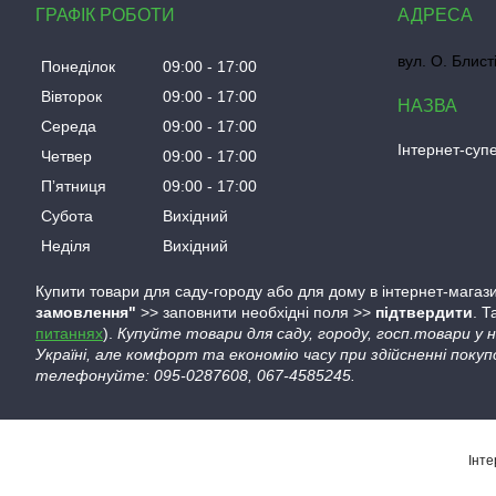
ГРАФІК РОБОТИ
вул. О. Блист
Понеділок
09:00
17:00
Вівторок
09:00
17:00
Середа
09:00
17:00
Інтернет-су
Четвер
09:00
17:00
Пʼятниця
09:00
17:00
Субота
Вихідний
Неділя
Вихідний
Купити товари для саду-городу або для дому в інтернет-магази
замовлення"
>> заповнити необхідні поля >>
підтвердити
. 
питаннях
).
Купуйте товари для саду, городу, госп.товари у
Україні, але комфорт та економію часу при здійсненні покуп
телефонуйте: 095-0287608, 067-4585245.