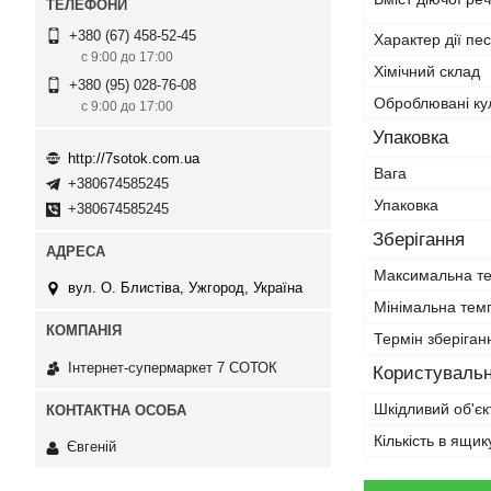
+380 (67) 458-52-45
Характер дії пе
с 9:00 до 17:00
Хімічний склад
+380 (95) 028-76-08
Оброблювані ку
с 9:00 до 17:00
Упаковка
http://7sotok.com.ua
Вага
+380674585245
Упаковка
+380674585245
Зберігання
Максимальна те
вул. О. Блистіва, Ужгород, Україна
Мінімальна тем
Термін зберіган
Інтернет-супермаркет 7 СОТОК
Користувальн
Шкідливий об'єк
Кількість в ящик
Євгеній