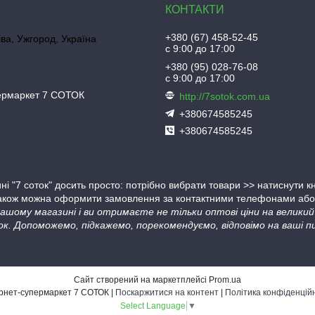
+380 (67) 458-52-45
іва, Ужгород, Україна
с 9:00 до 17:00
+380 (95) 028-76-08
с 9:00 до 17:00
пермаркет 7 СОТОК
http://7sotok.com.ua
+380674585245
+380674585245
ні "7 соток" досить просто: потрібно вибрати товари >> натиснути 
Також можна оформити замовлення за контактними телефонами або в
 нашому магазині і ви отримаєте не тільки оптові ціни на велик
ок. Допоможемо, підкажемо, порекомендуємо, відповімо на ваші пи
Сайт створений на маркетплейсі
Prom.ua
Інтернет-супермаркет 7 СОТОК |
Поскаржитися на контент
|
Політика конфіденцій
Select Language
▼