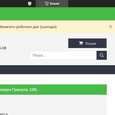
Кошик
ближчого робочого дня (сьогодні).
Кошик
6-08
едка Гранула, 120г.
350 ₴