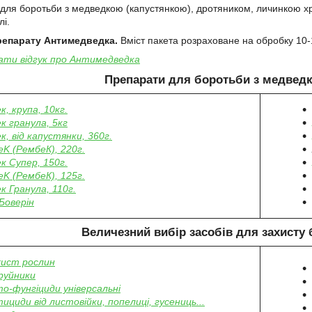
для боротьби з медведкою (капустянкою), дротяником, личинкою хрущ
лі.
репарату
Антимедведка
.
Вміст пакета розраховане на обробку 10-
ти відгук про Антимедведка
Препарати для боротьби з медвед
к, крупа, 10кг.
к гранула, 5кг
к, від капустянки, 360г.
K (РембеК), 220г.
к Супер, 150г.
K (РембеК), 125г.
к Гранула, 110г.
 Боверін
Величезний вибір засобів
для захисту 
хист рослин
руйники
то-фунгіциди універсальні
тициди від листовійки, попелиці, гусениць...