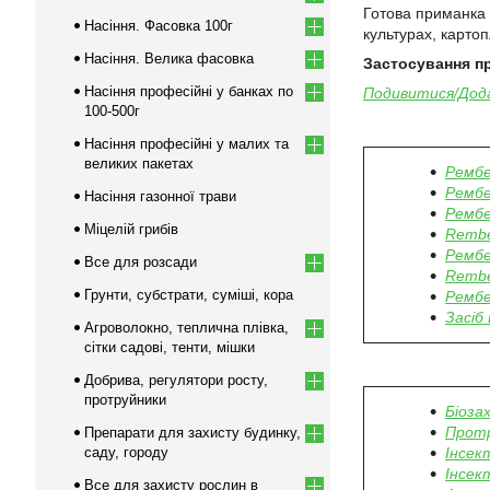
Готова приманка 
Насіння. Фасовка 100г
культурах, картоп
Насіння. Велика фасовка
Застосування п
Насіння професійні у банках по
Подивитися/Дода
100-500г
Насіння професійні у малих та
великих пакетах
Рембе
Рембе
Насіння газонної трави
Рембе
Міцелій грибів
Rembe
Рембе
Все для розсади
Rembe
Грунти, субстрати, суміші, кора
Рембе
Засіб
Агроволокно, теплична плівка,
сітки садові, тенти, мішки
Добрива, регулятори росту,
протруйники
Біоза
Прот
Препарати для захисту будинку,
саду, городу
Інсек
Інсек
Все для захисту рослин в