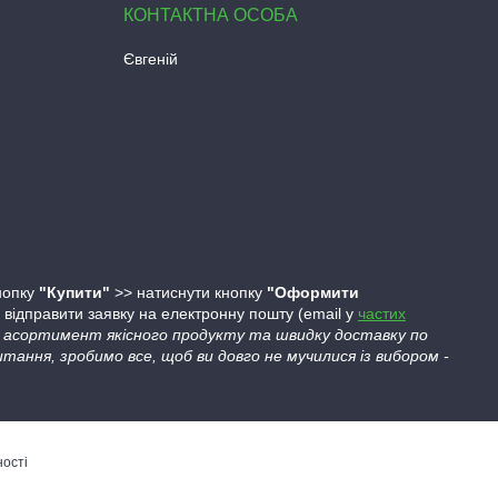
Євгеній
кнопку
"Купити"
>> натиснути кнопку
"Оформити
ідправити заявку на електронну пошту (email у
частих
ий асортимент якісного продукту та швидку доставку по
тання, зробимо все, щоб ви довго не мучилися із вибором -
ності