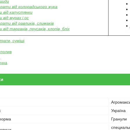
циди
рати від колорадського жука
 від капустянки
 від мурах і ос
рати від равликів, слимаків
 від тарганів, прусаків, клопів, бліх
трати, суміші
 полив
о
ична
ки
Агромакс
к
Україна
форма
Гранули
специаль
човини