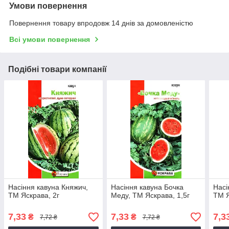
Умови повернення
Повернення товару впродовж 14 днів за домовленістю
Всі умови повернення
Подібні товари компанії
Насіння кавуна Княжич,
Насіння кавуна Бочка
Насі
ТМ Яскрава, 2г
Меду, ТМ Яскрава, 1,5г
ТМ Я
7,33
7,33
7,3
₴
₴
7,72 ₴
7,72 ₴