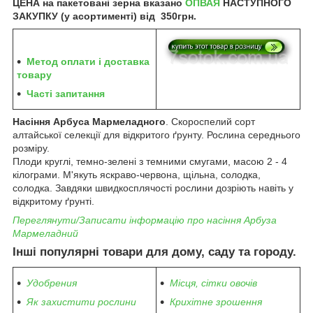
ЦЕНА на пакетовані зерна вказано
ОПВАЯ
НАСТУПНОГО
ЗАКУПКУ (у асортименті) від 350грн.
Метод оплати і доставка
товару
Часті запитання
Насіння Арбуса Мармеладного
. Скороспелий сорт
алтайської селекції для відкритого ґрунту. Рослина середнього
розміру.
Плоди круглі, темно-зелені з темними смугами, масою 2 - 4
кілограми. М'якуть яскраво-червона, щільна, солодка,
солодка. Завдяки швидкосплячості рослини дозріють навіть у
відкритому ґрунті.
Переглянути/Записати інформацію про насіння Арбуза
Мармеладний
Інші популярні товари для дому, саду та городу.
Удобрения
Місця, сітки овочів
Як захистити рослини
Крихітне зрошення