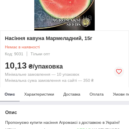
Насіння кавуна Мармеладний, 15г
Немає в наявності
Код: 9031
Тільки опт
10,13
₴/упаковка
Мінімальне замовлення — 10 упаковок
Мінімальна сума замовлення на сайті — 350 ₴
Опис
Характеристики
Доставка
Оплата
Умови п
Опис
Пропонуємо купити насіння Агромаксі з доставкою в Україні!