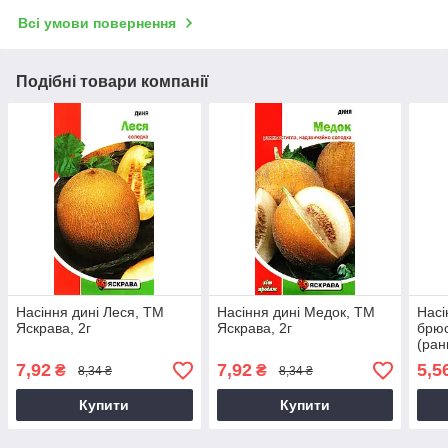
Всі умови повернення
Подібні товари компанії
Насіння дині Леся, ТМ
Насіння дині Медок, ТМ
Насі
Яскрава, 2г
Яскрава, 2г
брюс
(ран
7,92
7,92
5,5
₴
₴
8,34 ₴
8,34 ₴
Купити
Купити