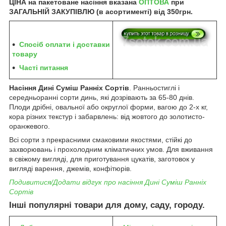
ЦІНА на пакетоване насіння вказана
ОПТОВА
при
ЗАГАЛЬНІЙ ЗАКУПІВЛЮ (в асортименті) від 350грн.
Спосіб оплати і доставки
товару
Часті питання
Насіння Дині Суміш Ранніх Сортів
. Ранньостиглі і
середньоранні сорти динь, які дозрівають за 65-80 днів.
Плоди дрібні, овальної або округлої форми, вагою до 2-х кг,
кора різних текстур і забарвлень: від жовтого до золотисто-
оранжевого.
Всі сорти з прекрасними смаковими якостями, стійкі до
захворювань і прохолодним кліматичних умов. Для вживання
в свіжому вигляді, для приготування цукатів, заготовок у
вигляді варення, джемів, конфітюрів.
Подивитися/Додати відгук про насіння Дині Суміш Ранніх
Сортів
Інші популярні товари для дому, саду, городу.