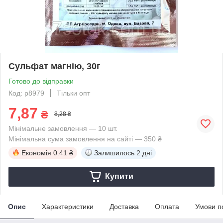
Сульфат магнію, 30г
Готово до відправки
Код: p8979
Тільки опт
7,87
₴
8,28 ₴
Мінімальне замовлення — 10 шт.
Мінімальна сума замовлення на сайті — 350 ₴
Економія
0.41 ₴
Залишилось
2 дні
Купити
Опис
Характеристики
Доставка
Оплата
Умови п