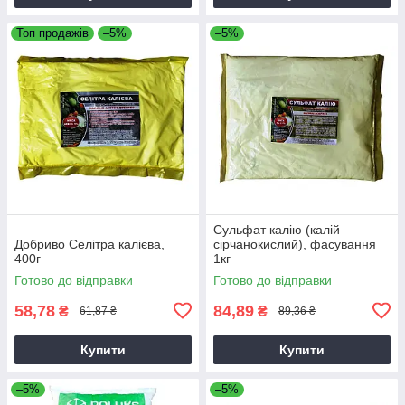
Топ продажів
–5%
–5%
Сульфат калію (калій
Добриво Селітра калієва,
сірчанокислий), фасування
400г
1кг
Готово до відправки
Готово до відправки
58,78
84,89
₴
₴
61,87 ₴
89,36 ₴
Купити
Купити
–5%
–5%