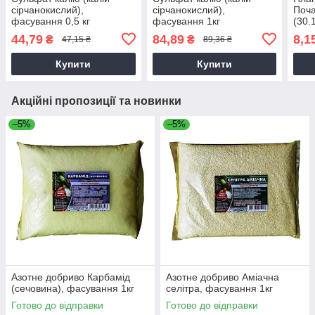
сірчанокислий),
сірчанокислий),
Поча
фасування 0,5 кг
фасування 1кг
(30.1
44,79
84,89
8,1
₴
₴
47,15 ₴
89,36 ₴
Купити
Купити
Акційні пропозиції та новинки
–5%
–5%
Азотне добриво Карбамід
Азотне добриво Аміачна
(сечовина), фасування 1кг
селітра, фасування 1кг
Готово до відправки
Готово до відправки