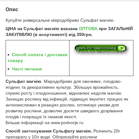
Опис
Купуйте універсальне мікродобриво Сульфат магнію.
ЦІНА на Сульфат магнію
вказана
ОПТОВА
при ЗАГАЛЬНІЙ
ЗАКУПІВЛЮ (в асортименті) від
350грн
.
Спосіб оплати і доставки
товару
Часті питання
Сульфат магнію
. Мікродобриво для овочевих, плодово-
ягідних та декоративних культур. Збільшує врожайність,
сприяє росту і плодоношення, відновлює недолік магнію.
Захищає рослину від інфекцій, підвищує імунітет, працює як
антиокислювач в реакціях рослин, оптимізує умови для
розвитку рослини, дозволяє досягти швидкого дозрівання
плодів і покращує їх смакові якості.
Більше інформації на www.podvorje.ru
Спосіб застосування Сульфату магнію.
Розчиніть 20г
препарату у 10л води. Обприскуйте рослини