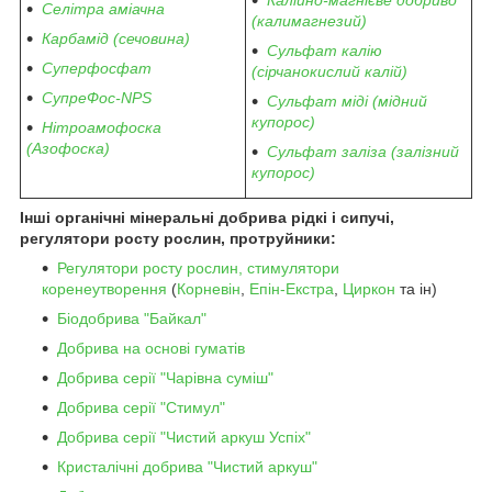
Калійно-магнієве добриво
Селітра аміачна
(калимагнезий)
Карбамід (сечовина)
Сульфат калію
Суперфосфат
(сірчанокислий калій)
СупреФос-NPS
Сульфат міді (мідний
купорос)
Нітроамофоска
(Азофоска)
Сульфат заліза (залізний
купорос)
Інші органічні мінеральні добрива рідкі і сипучі,
регулятори росту рослин, протруйники:
Регулятори росту рослин, стимулятори
коренеутворення
(
Корневін
,
Епін-Екстра
,
Циркон
та ін)
Біодобрива "Байкал"
Добрива на основі гуматів
Добрива серії "Чарівна суміш"
Добрива серії "Стимул"
Добрива серії "Чистий аркуш Успіх"
Кристалічні добрива "Чистий аркуш"