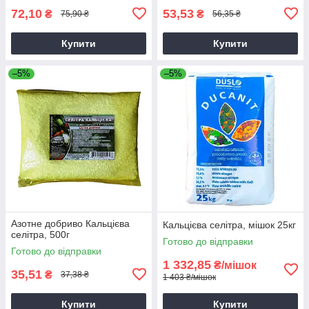
72,10
53,53
₴
₴
75,90 ₴
56,35 ₴
Купити
Купити
–5%
–5%
Азотне добриво Кальцієва
Кальцієва селітра, мішок 25кг
селітра, 500г
Готово до відправки
Готово до відправки
1 332,85
₴/мішок
35,51
₴
37,38 ₴
1 403 ₴/мішок
Купити
Купити