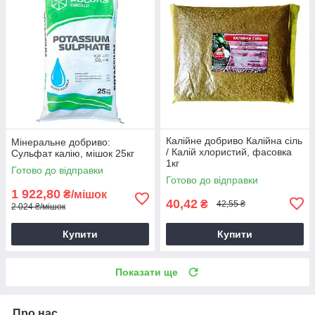
Калійне добриво Калійна сіль
Мінеральне добриво:
/ Калій хлористий, фасовка
Сульфат калію, мішок 25кг
1кг
Готово до відправки
Готово до відправки
1 922,80
₴/мішок
40,42
₴
42,55 ₴
2 024 ₴/мішок
Купити
Купити
Показати ще
Про нас