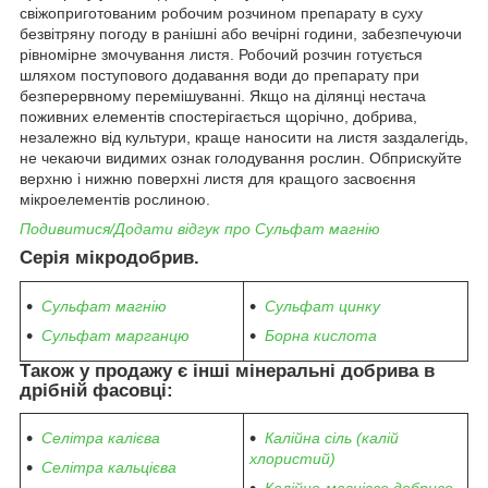
свіжоприготованим робочим розчином препарату в суху
безвітряну погоду в ранішні або вечірні години, забезпечуючи
рівномірне змочування листя. Робочий розчин готується
шляхом поступового додавання води до препарату при
безперервному перемішуванні. Якщо на ділянці нестача
поживних елементів спостерігається щорічно, добрива,
незалежно від культури, краще наносити на листя заздалегідь,
не чекаючи видимих ознак голодування рослин. Обприскуйте
верхню і нижню поверхні листя для кращого засвоєння
мікроелементів рослиною.
Подивитися/Додати відгук про Сульфат магнію
Серія мікродобрив.
Сульфат магнію
Сульфат цинку
Сульфат марганцю
Борна кислота
Також у продажу є інші мінеральні добрива в
дрібній фасовці:
Селітра калієва
Калійна сіль (калій
хлористий)
Селітра кальцієва