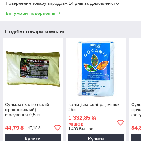
Повернення товару впродовж 14 днів за домовленістю
Всі умови повернення
Подібні товари компанії
Сульфат калію (калій
Кальцієва селітра, мішок
Суль
сірчанокислий),
25кг
сірч
фасування 0,5 кг
фасу
1 332,85
₴/
мішок
44,79
84,
₴
47,15 ₴
1 403 ₴/мішок
Купити
Купити