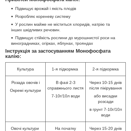
Підвищує врожай і якість плодів
Розробляє кореневу систему
У рослин майже не міститься хлоридів, натрію та
інших шкідливих речовин.
Підвищує стійкість рослини до мурошнистої роси на
виноградниках, огірках, яблунах, трояндах
Інструкція за застосуванням Монофосфата
калію:
Культура
1-я підкормка
2-я підкормка
Розада овочів і
В фазі 2-3
Через 10-15 днів
справжнього листя
після пікірування
Окремі культури
7-10г/10л води
або висадки
розсади
в грунт 7-10г/10л
води
Овочі культури
На початку
Через 15-20 днів