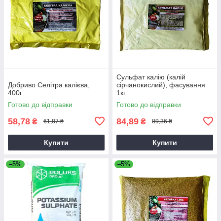
Сульфат калію (калій
Добриво Селітра калієва,
сірчанокислий), фасування
400г
1кг
Готово до відправки
Готово до відправки
58,78
84,89
₴
₴
61,87 ₴
89,36 ₴
Купити
Купити
–5%
–5%