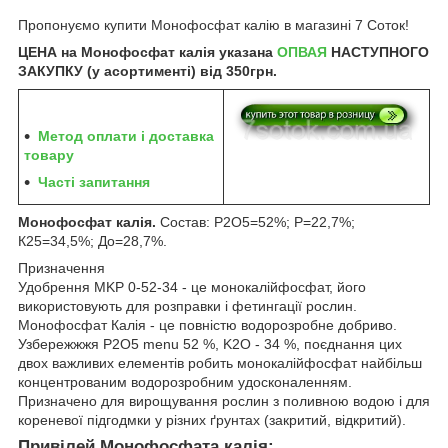
Пропонуємо купити Монофосфат калію в магазині 7 Соток!
ЦЕНА на Монофосфат калія указана
ОПВАЯ
НАСТУПНОГО
ЗАКУПКУ (у асортименті) від 350грн.
Метод оплати і доставка
товару
Часті запитання
Монофосфат калія.
Состав: Р2О5=52%; Р=22,7%;
К25=34,5%; До=28,7%.
Призначення
Удобрення MKP 0-52-34 - це монокалійфосфат, його
використовують для розправки і фетингації рослин.
Монофосфат Калія - це повністю водорозробне добриво.
Узбережжжя P2O5 menu 52 %, K2O - 34 %, поєднання цих
двох важливих елементів робить монокалійфосфат найбільш
концентрованим водорозробним удосконаленням.
Призначено для вирощування рослин з поливною водою і для
кореневої підгодмки у різних ґрунтах (закритий, відкритий).
Привілей Монофосфата калія: