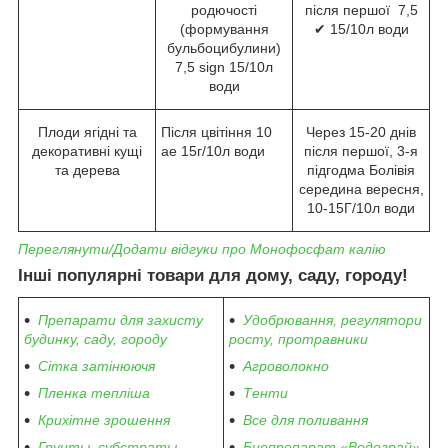
родючості
після першої 7,5
(формування
✔ 15/10л води
бульбоцибулини)
7,5 sign 15/10л
води
Плоди ягідні та
Після цвітіння 10
Через 15-20 днів
декоративні кущі
ae 15г/10л води
після першої, 3-я
та дерева
підгодма Болівія
середина вересня,
10-15Г/10л води
Переглянути/Додати відгуки про Монофосфат калію
Інші популярні товари для дому, саду, городу!
Препарати для захисту
Удобрювання, регулятори
будинку, саду, городу
росту, протравники
Сітка затінюючя
Агроволокно
Пленка тепліша
Тенти
Крихітне зрошення
Все для поливання
Грунты, субстраты,
Биопрепарат «Водограй»