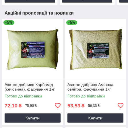
Акційні пропозиції та новинки
–5%
–5%
Азотне добриво Карбамід
Азотне добриво Аміачна
(сечовина), фасування 1кг
селітра, фасування 1кг
Готово до відправки
Готово до відправки
72,10
53,53
₴
₴
75,90 ₴
56,35 ₴
Купити
Купити