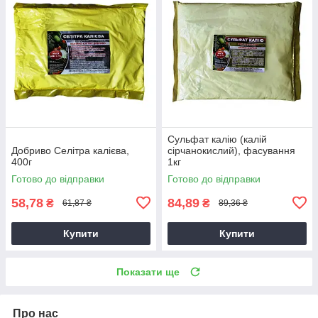
Сульфат калію (калій
Добриво Селітра калієва,
сірчанокислий), фасування
400г
1кг
Готово до відправки
Готово до відправки
58,78
84,89
₴
₴
61,87 ₴
89,36 ₴
Купити
Купити
Показати ще
Про нас