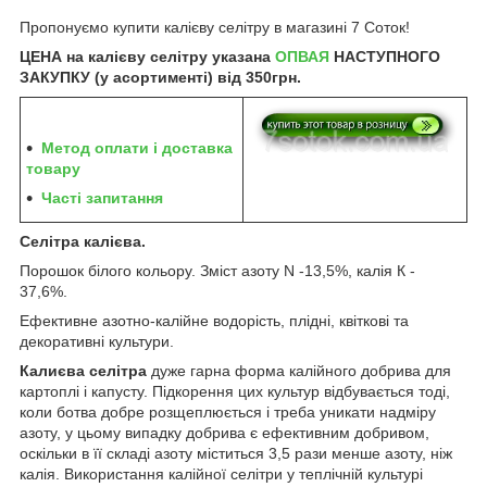
Пропонуємо купити калієву селітру в магазині 7 Соток!
ЦЕНА на калієву селітру указана
ОПВАЯ
НАСТУПНОГО
ЗАКУПКУ (у асортименті) від 350грн.
Метод оплати і доставка
товару
Часті запитання
Селітра калієва.
Порошок білого кольору. Зміст азоту N -13,5%, калія К -
37,6%.
Ефективне азотно-калійне водорість, плідні, квіткові та
декоративні культури.
Калиєва селітра
дуже гарна форма калійного добрива для
картоплі і капусту. Підкорення цих культур відбувається тоді,
коли ботва добре розщеплюється і треба уникати надміру
азоту, у цьому випадку добрива є ефективним добривом,
оскільки в її складі азоту міститься 3,5 рази менше азоту, ніж
калія. Використання калійної селітри у теплічній культурі