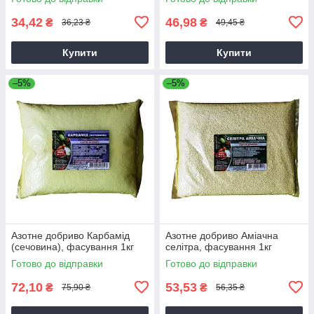
34,42
46,98
₴
₴
36,23 ₴
49,45 ₴
Купити
Купити
–5%
–5%
Азотне добриво Карбамід
Азотне добриво Аміачна
(сечовина), фасування 1кг
селітра, фасування 1кг
Готово до відправки
Готово до відправки
72,10
53,53
₴
₴
75,90 ₴
56,35 ₴