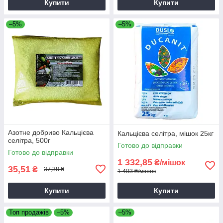
Купити
Купити
–5%
–5%
Азотне добриво Кальцієва
Кальцієва селітра, мішок 25кг
селітра, 500г
Готово до відправки
Готово до відправки
1 332,85
₴/мішок
35,51
₴
37,38 ₴
1 403 ₴/мішок
Купити
Купити
Топ продажів
–5%
–5%