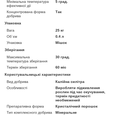
Мінімальна температура
5 град.
ефективної дії
Концентрована форма
Так
добрива
Упаковка
Вага
25 кг
Об`єм
0.4 л
Упаковка
Мішок
Зберігання
Максимальна
30 град.
температура зберігання
Термін зберігання
60 міс
Користувальницькі характеристики
Вид добрива
Калійна силітра
Особливості
Виробляти підживлення
рослин під час окучування,
термін придатності
необмежений
Препаративна форма
Кристалічний порошок
Тип комплексного добрива
Мінеральне