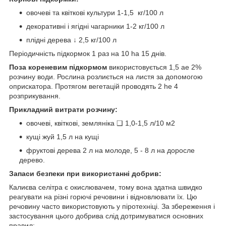
овочеві та квіткові культури 1-1,5 кг/100 л
декоративні і ягідні чагарники 1-2 кг/100 л
плідні дерева ↓ 2,5 кг/100 л
Періодичність підкормок 1 раз на 10 ha 15 днів.
Поза кореневим підкормом
використовується 1,5 ae 2%
розчину води. Рослина розлиється на листя за допомогою
оприскатора. Протягом вегетацій проводять 2 he 4
розприкування.
Прикладний витрати розчину:
овочеві, квіткові, земляніка ❑ 1,0-1,5 л/10 м2
кущі жуй 1,5 л на кущі
фруктові дерева 2 л на молоде, 5 - 8 л на доросле
дерево.
Запаси безпеки при використанні добрив:
Калиєва селітра є окислювачем, тому вона здатна швидко
реагувати на різні горючі речовини і відновлювати їх. Цю
речовину часто використовують у піротехніці. За збереження і
застосування цього добрива слід дотримуватися основних
правил: