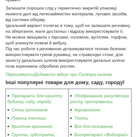
Залишати порошок слід у герметично закритій упаковці
якомога далі від легкозаймистих матеріалів, лугових засобів,
від системи обігріву.
Ідеальний варіант полягає в тому, щоб не залишати речовину
на зберігання, мати достатньо і відразу використовувати її.
Не можна змішувати з тирсами, соломою, вугіллям, торфом,
щоб уникнути пожежі й вибуху.
Під час роботи з речовиною дотримуватися техніки безпеки:
використовувати гумові рукавиці, не стравохідні стоки; для
захисту дихальних шляхів використовувати дихальні шляхи
поза кореневою обробкою рослин.
Переглянути/Добавити відгук про Селітра калієва
Інші популярні товари для дому, саду, городу!
Препарати для захисту
Удобрювання, регулятори
будинку, саду, городу
росту, протравники
Сітка затінюючя
Агроволокно
Пленка тепліша
Тенти
Крихітне зрошення
Все для поливання
Грунты, субстраты,
Биопрепарат «Водограй»