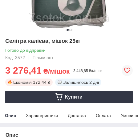
Селітра калієва, мішок 25кг
Готово до відправки
Код: 3572
Тільки опт
3 276,41
₴/мішок
3 448,85 ₴/мішок
Економія
172.44 ₴
Залишилось
2 дні
Купити
Опис
Характеристики
Доставка
Оплата
Умови п
Опис