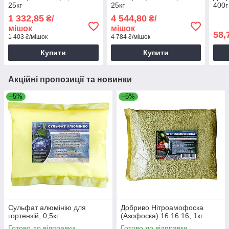
25кг
25кг
400г
1 332,85
4 544,80
₴/
₴/
мішок
мішок
58,
1 403 ₴/мішок
4 784 ₴/мішок
Купити
Купити
Акційні пропозиції та новинки
–5%
–5%
Сульфат алюмінію для
Добриво Нітроамофоска
гортензій, 0,5кг
(Азофоска) 16.16.16, 1кг
Готово до відправки
Готово до відправки