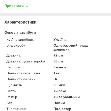
Приховати
Характеристики
Основні атрибути
Країна виробник
Україна
Вид виробу
Одноразовий плащ
дощовик
Довжина
72 см
Довжина рукава вироба
36 см
Застібка
Кнопки
Наявність капюшона
Так
Наявність кишень
Ні
Щільність
60 мкм
Стать
Унісекс
Розмір
Універсальний
Стан
Новий
Тип тканини
Поліестер