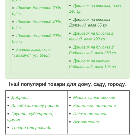
Дощовик на кнопках, вага
Шпагат джутовий 200м,
140 гр
0,2 кг
Дощовик на кнопках
Шпагат джутовий 400м,
Дитячий, вага 65 гр
0,4 кг
Дощовик на блискавці
Шпагат джутовий 600м,
Міцний, вага 190 гр
0,6 кг
Дощовик на блискавці
Кришка закаточна
Рибальський, вага 230 гр
"Таламус", уп. 50шт.
Дощовик на кнопках
Рибальський, вага 195 гр
Інші популярні товари для дому, саду, городу.
Добрива
Мішки, сітки овочеві
Засоби захисту рослин
Крапельне зрошення
Грунти, субстрати,
Плівка теплична
суміші
Агроволокно
Товари для розсади