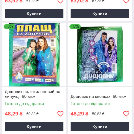
63,92
63,92
₴
₴
67,28 ₴
67,28 ₴
Купити
Купити
–5%
–5%
Дощовик поліетиленовий на
липучці, 60 мкм
Дощовик на кнопках, 60 мкм
Готово до відправки
Готово до відправки
48,29
48,29
₴
₴
50,83 ₴
50,83 ₴
Купити
Купити