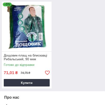
–5%
Дощовик-плащ на блискавці
Рибальський, 90 мкм
Готово до відправки
71,01
₴
74,75 ₴
Купити
Про нас