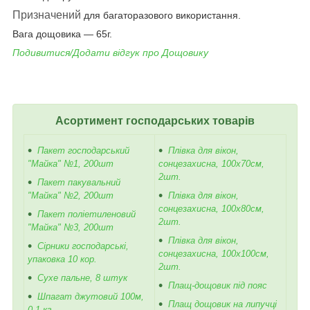
Призначений
для багаторазового використання.
Вага дощовика ― 65г.
Подивитися/Додати відгук про
Дощовику
Асортимент господарських товарів
Пакет господарський
Плівка для вікон,
"Майка" №1, 200шт
сонцезахисна, 100х70см,
2шт.
Пакет пакувальний
"Майка" №2, 200шт
Плівка для вікон,
сонцезахисна, 100х80см,
Пакет поліетиленовий
2шт.
"Майка" №3, 200шт
Плівка для вікон,
Сірники господарські,
сонцезахисна, 100х100см,
упаковка 10 кор.
2шт.
Сухе пальне, 8 штук
Плащ-дощовик під пояс
Шпагат джутовий 100м,
Плащ дощовик на липучці
0,1 кг