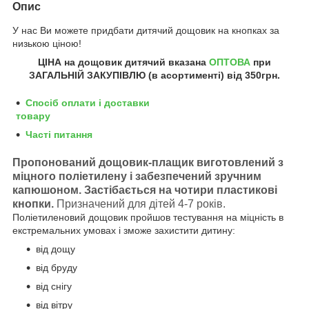
Опис
У нас Ви можете придбати дитячий дощовик на кнопках за
низькою ціною!
ЦІНА на дощовик дитячий вказана
ОПТОВА
при
ЗАГАЛЬНІЙ ЗАКУПІВЛЮ (в асортименті) від 350грн.
Спосіб оплати і доставки
товару
Часті питання
Пропонований дощовик-плащик виготовлений з
міцного поліетилену і забезпечений зручним
капюшоном.
Застібається на чотири пластикові
кнопки.
Призначений для дітей 4-7 років.
Поліетиленовий дощовик пройшов тестування на міцність в
екстремальних умовах і зможе захистити дитину:
від дощу
від бруду
від снігу
від вітру