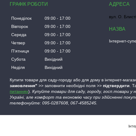
ГРАФІК РОБОТИ
вул. О. Блист
Понеділок
09:00
17:00
Вівторок
09:00
17:00
Середа
09:00
17:00
Інтернет-су
Четвер
09:00
17:00
Пʼятниця
09:00
17:00
Субота
Вихідний
Неділя
Вихідний
Купити товари для саду-городу або для дому в інтернет-магази
замовлення"
>> заповнити необхідні поля >>
підтвердити
. 
питаннях
).
Купуйте товари для саду, городу, госп.товари у
Україні, але комфорт та економію часу при здійсненні покуп
телефонуйте: 095-0287608, 067-4585245.