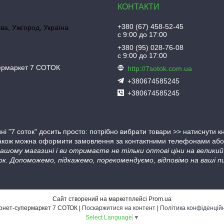
+380 (67) 458-52-45
іва, Ужгород, Україна
с 9:00 до 17:00
+380 (95) 028-76-08
с 9:00 до 17:00
пермаркет 7 СОТОК
http://7sotok.com.ua
+380674585245
+380674585245
ні "7 соток" досить просто: потрібно вибрати товари >> натиснути 
Також можна оформити замовлення за контактними телефонами або в
 нашому магазині і ви отримаєте не тільки оптові ціни на велик
ок. Допоможемо, підкажемо, порекомендуємо, відповімо на ваші пи
Сайт створений на маркетплейсі
Prom.ua
Інтернет-супермаркет 7 СОТОК |
Поскаржитися на контент
|
Політика конфіденцій
Select Language
▼