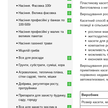
Пластикову касет
Насіння. Фасовка 100г
Виготовлена з нет
Насіння. Велика фасовка
Вирощування росл
Насіння професійні у банках по
Касетний спосіб 
100-500г
позиції в сільськ
рослини маю
Насіння професійні у малих та
великих пакетах
життєздатні
касети для р
Насіння газонної трави
компактне р
можливість 
Міцелій грибів
можливість 
Все для розсади
економія мат
Грунти, субстрати, суміші, кора
Вирощування розс
примітивних касе
Агроволокно, теплична плівка,
порівняно недавно
сітки садові, тенти, мішки
автоматизовані, 
Добрива, регулятори росту,
протруйники
Виробник
Препарати для захисту будинку,
саду, городу
Розмір касети, 
Все для захисту рослин в