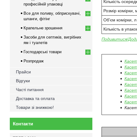
Кількість осередк
професійній упаковці
Розмір комірки,
Все для поливу, обприскувачі,
шланги, фітінг
Об'єм комірки, л
Крапельне зрошення
Кількість в упако
Засоби для септиків, вигрібних
Подивитися/Дода
ям і туалетів
Господарські товари
Розпродаж
Касет
Касет
Прайси
Касет
Касет
Відгуки
Касет
Часті питання
Касет
Касет
Доставка та оплата
Касет
Товари зі знижкою!
Касет
Контакти