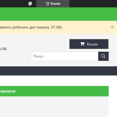
Кошик
жчого робочого дня (завтра, 07.08).
Кошик
6-08
середків