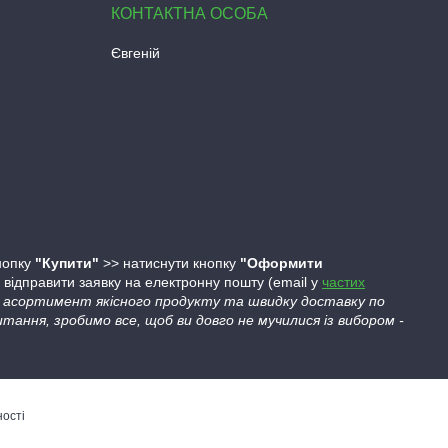
Євгеній
кнопку
"Купити"
>> натиснути кнопку
"Оформити
ідправити заявку на електронну пошту (email у
частих
ий асортимент якісного продукту та швидку доставку по
тання, зробимо все, щоб ви довго не мучилися із вибором -
ності