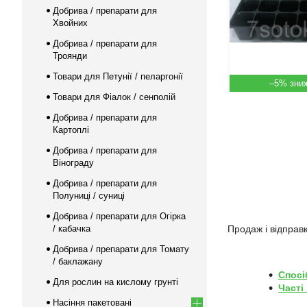
Добрива / препарати для
Хвойних
Добрива / препарати для
Троянди
Товари для Петунії / пеларгонії
–5%
Товари для Фіалок / сенполій
Добрива / препарати для
Картоплі
Добрива / препарати для
Вінограду
Добрива / препарати для
Полуниці / суниці
Добрива / препарати для Огірка
/ кабачка
Продаж і відправк
Добрива / препарати для Томату
/ баклажану
Спосі
Для рослин на кислому грунті
Часті
Насіння пакетовані