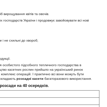
 вирощування квітів та овочів.
господарств України і продовжує завойовувати всі нові
 і не схильні до хвороб;
дукції.
ля особистого підсобного тепличного господарства в
ицтво касетних рослин прийшло на український ринок
й комплекс операцій. І практично всі вони можуть бути
 складають
розсадні касети
багаторазового використання.
розсади на 40 осередків.