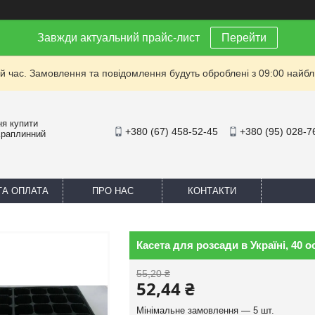
Завжди актуальний прайс-лист
Перейти
й час. Замовлення та повідомлення будуть оброблені з 09:00 найбли
ня купити
+380 (67) 458-52-45
+380 (95) 028-7
Краплинний
ТА ОПЛАТА
ПРО НАС
КОНТАКТИ
Касета для розсади в Україні, 40 о
55,20 ₴
52,44 ₴
Мінімальне замовлення — 5 шт.