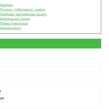
Насіння
Грунти, субстрати, суміші
Добрива, регулятори росту
Крапельний полив
Плівка теплична
Агроволокно
а
ади