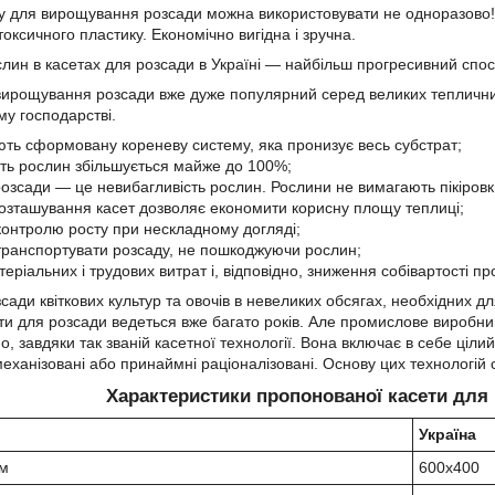
у для вирощування розсади можна використовувати не одноразово!
оксичного пластику. Економічно вигідна і зручна.
ин в касетах для розсади в Україні — найбільш прогресивний спосіб
вирощування розсади вже дуже популярний серед великих тепличних 
ому господарстві.
ть сформовану кореневу систему, яка пронизує весь субстрат;
сть рослин збільшується майже до 100%;
озсади — це невибагливість рослин. Рослини не вимагають пікіровки
озташування касет дозволяє економити корисну площу теплиці;
контролю росту при нескладному догляді;
транспортувати розсаду, не пошкоджуючи рослин;
еріальних і трудових витрат і, відповідно, зниження собівартості про
ади квіткових культур та овочів в невеликих обсягах, необхідних д
ти для розсади ведеться вже багато років. Але промислове виробн
, завдяки так званій касетної технології. Вона включає в себе ціли
механізовані або принаймні раціоналізовані. Основу цих технологій
Характеристики пропонованої касети для 
Україна
мм
600х400