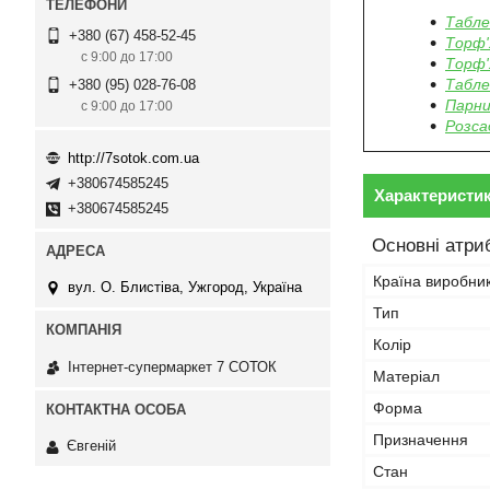
Табле
+380 (67) 458-52-45
Торф'
с 9:00 до 17:00
Торф'
Табле
+380 (95) 028-76-08
Парни
с 9:00 до 17:00
Розса
http://7sotok.com.ua
+380674585245
Характеристи
+380674585245
Основні атри
Країна виробни
вул. О. Блистіва, Ужгород, Україна
Тип
Колір
Інтернет-супермаркет 7 СОТОК
Матеріал
Форма
Призначення
Євгеній
Стан