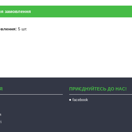
ля замовлення
овлення:
5 шт.
Я
ПРИЄДНУЙТЕСЬ ДО НАС!
facebook
я
і