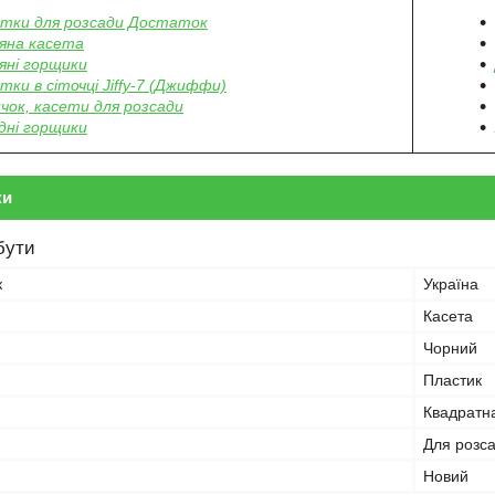
тки для розсади Достаток
яна касета
яні горщики
тки в сіточці Jiffy-7 (Джиффи)
чок, касети для розсади
дні горщики
ки
бути
к
Україна
Касета
Чорний
Пластик
Квадратн
Для розс
Новий