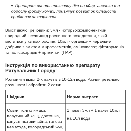
Препарат чинить токсичну дію на яйця, личинки та
дорослу форму комах, пригнічує розвиток більшості
грибкових захворювань
Вміст діючої речовини: 3мл - чотирьохкомпонентний
природний інсектицид рослинного походження, який
міститься у квітках рослин. 10мл - органіко-мінеральне
добриво з вмістом мікроелементів, амінокислот, фітогормонів
та полісахаридів + прилипач (ПАР).
Інструкція по використанню препарату
Рятувальник Городу:
Розчинити вміст 2-х пакетів в 10-12л води. Розчин ретельно
розмішати і обробити 2 сотки.
Шкідник
Норма витрати
Совки, голі слимаки,
1 пакет 3мл + 1 пакет 10мл
павутинний кліщ, дротянка,
на 10л води
капустянка звичайна, галова
нематода, колорадський жук,