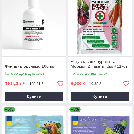
Рятувальник Буряка та
Фунгіцид Брунька, 100 мл
Моркви, 2 пакети, 3мл+11мл
Готово до відправки
Готово до відправки
185,45
9,83
₴
₴
195,21 ₴
10,35 ₴
Купити
Купити
–5%
–5%