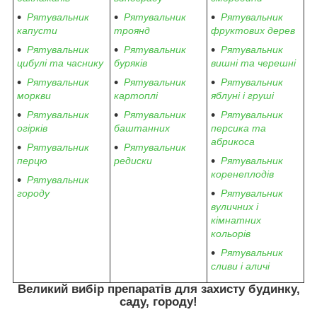
Рятувальник
Рятувальник
Рятувальник
капусти
троянд
фруктових дерев
Рятувальник
Рятувальник
Рятувальник
цибулі та часнику
буряків
вишні та черешні
Рятувальник
Рятувальник
Рятувальник
моркви
картоплі
яблуні і груші
Рятувальник
Рятувальник
Рятувальник
огірків
баштанних
персика та
абрикоса
Рятувальник
Рятувальник
перцю
редиски
Рятувальник
коренеплодів
Рятувальник
городу
Рятувальник
вуличних і
кімнатних
кольорів
Рятувальник
сливи і аличі
Великий вибір препаратів
для захисту будинку,
саду, городу
!