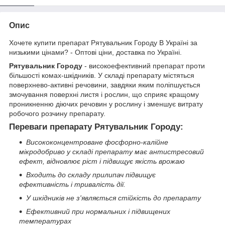
Опис
Хочете купити препарат Рятувальник Городу В Україні за
низькими цінами? - Оптові ціни, доставка по Україні.
Рятувальник Городу
- високоефективний препарат проти
більшості комах-шкідників. У складі препарату містяться
поверхнево-активні речовини, завдяки яким поліпшується
змочування поверхні листя і рослин, що сприяє кращому
проникненню діючих речовин у рослину і зменшує витрату
робочого розчину препарату.
Переваги препарату Рятувальник Городу:
Висококонцентроване фосфорно-калійне
мікродобриво у складі препарату має антистресовий
ефект, відновлює ріст і підвищує якість врожаю
Входить до складу прилипач підвищує
ефективність і тривалість дії.
У шкідників не з'являється стійкість до препарату
Ефективний при нормальних і підвищених
температурах