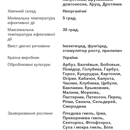
довгоносик, Хрущ, Дротяник
Хімічний склад
Неорганічні
Мінімальна температура
5 град.
ефективної дії
Максимальна
30 град.
температура ефективної
дії
Вміст діючої речовини
Інсектицид, фунгіцид,
стимулятор росту, прилипач
Країна виробник
Україна
Оброблювані культури.
Арбуз, Бахчёвые, Бобовые,
Помідор, Голубика, Гарбуз,
Горох, Кукурудза, Картопля,
Огірки, Кабачок, Капуста,
Часник, Клубника, Цибуля,
Баклажан, Крыжовник,
Малина, Морковь,
Пастернак, Патиссон, Перец,
Ріпак, Свекла, Сельдерей,
Смородина
Захворювання рослини
Плодова гниль, Іржа,
Прикоренева гниль,
Септоріоз, Фітофтороз,
Суха і мокра гниль, Біла