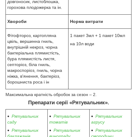
довгоносик, листоблошка,
горохова плодожерка та ін.
Хвороби
Норма витрати
Фітофтороз, картопляна
1 пакет 3мл + 1 пакет 10мл
цвіль, вершинна гниль,
на 10л води
внутрішній некроз, чорна
бактеріальна плямистість,
бура плямистість листя,
септоріоз, біла гниль,
макроспоріоз, гниль, чорна
ніжка, в'янення, бактеріоз,
борошниста роса і ін
Максимальна кратність обробок за сезон – 2.
Препарати серії «Рятувальник».
Рятувальник
Рятувальник
Рятувальник
саду
томатів
агрусу
Рятувальник
Рятувальник
Рятувальник
баклажанів
винограду
смородини