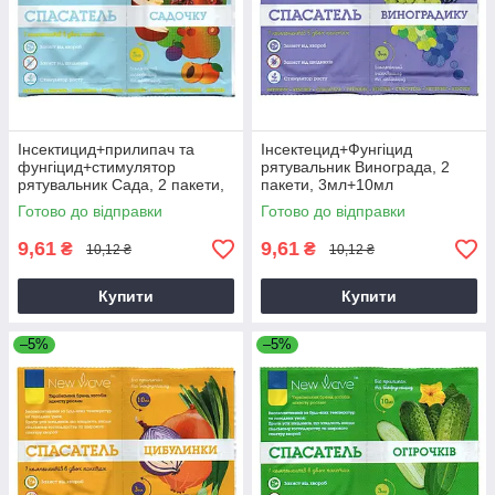
Інсектицид+прилипач та
Інсектецид+Фунгіцид
фунгіцид+стимулятор
рятувальник Винограда, 2
рятувальник Сада, 2 пакети,
пакети, 3мл+10мл
3мл+10мл
Готово до відправки
Готово до відправки
9,61
9,61
₴
₴
10,12 ₴
10,12 ₴
Купити
Купити
–5%
–5%