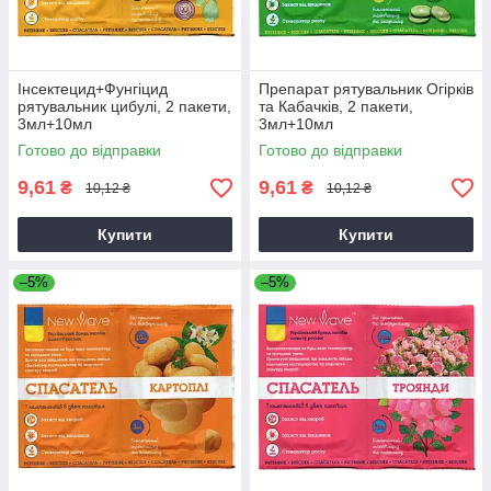
Інсектецид+Фунгіцид
Препарат рятувальник Огірків
рятувальник цибулі, 2 пакети,
та Кабачків, 2 пакети,
3мл+10мл
3мл+10мл
Готово до відправки
Готово до відправки
9,61
9,61
₴
₴
10,12 ₴
10,12 ₴
Купити
Купити
–5%
–5%