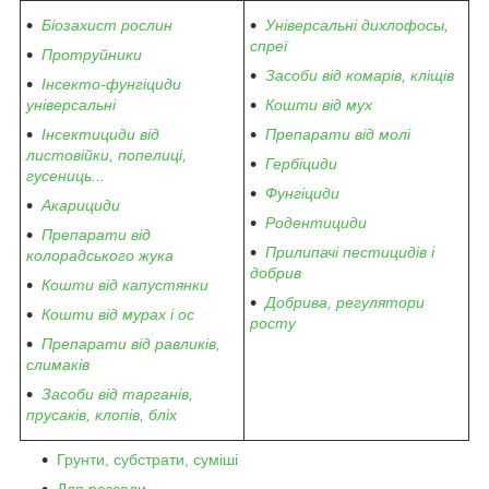
Біозахист рослин
Універсальні дихлофосы,
спреї
Протруйники
Засоби від комарів, кліщів
Інсекто-фунгіциди
універсальні
Кошти від мух
Інсектициди від
Препарати від молі
листовійки, попелиці,
Гербіциди
гусениць...
Фунгіциди
Акарициди
Родентициди
Препарати від
Прилипачі пестицидів і
колорадського жука
добрив
Кошти від капустянки
Добрива, регулятори
Кошти від мурах і ос
росту
Препарати від равликів,
слимаків
Засоби від тарганів,
прусаків, клопів, бліх
Грунти, субстрати, суміші
Для розсади