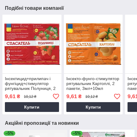
Подібні товари компанії
Інсектицид+прилипач і
Інсекто-фунго-стимулятор
Інсе
фунгіцид+стимулятор
рятувальник Картоплі, 2
ряту
рятувальник Полуниця, 2
пакети, 3мл+10мл
паке
пакети, 3мл+10мл
9,61
9,61
9,6
₴
₴
10,12 ₴
10,12 ₴
Купити
Купити
Акційні пропозиції та новинки
–5%
–5%