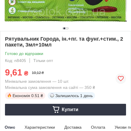
Рятувальник Города, ін.+пг. та фунг.+стим., 2
пакети, 3мл+10мл
Готово до відправки
Код: n8405
Тільки опт
9,61
₴
10,12 ₴
Мінімальне замовлення — 10 шт.
Мінімальна сума замовлення на сайті — 350 ₴
Економія
0.51 ₴
Залишилось
1 день
Купити
Опис
Характеристики
Доставка
Оплата
Умови п