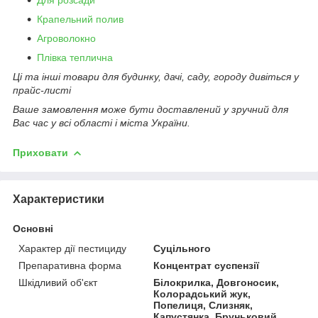
Крапельний полив
Агроволокно
Плівка теплична
Ці та інші товари для будинку, дачі, саду, городу дивіться у
прайс-листі
Ваше замовлення може бути доставлений у зручний для
Вас час у всі області і міста України.
Приховати
Характеристики
Основні
Характер дії пестициду
Суцільного
Препаративна форма
Концентрат суспензії
Шкідливий об'єкт
Білокрилка, Довгоносик,
Колорадський жук,
Попелиця, Слизняк,
Капустянка, Бруньковий