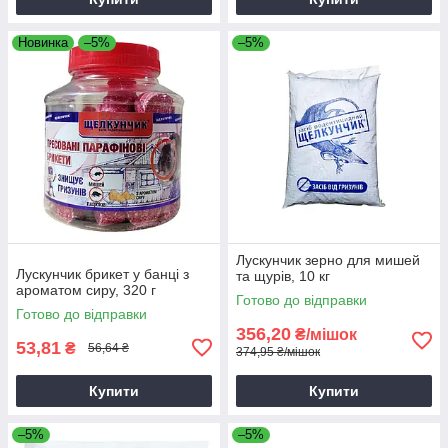
Новинка
–5%
–5%
Лускунчик зерно для мишей
Лускунчик брикет у банці з
та щурів, 10 кг
ароматом сиру, 320 г
Готово до відправки
Готово до відправки
356,20
₴/мішок
53,81
₴
56,64 ₴
374,95 ₴/мішок
Купити
Купити
–5%
–5%