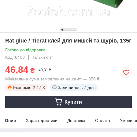
Rat glue / Tierat клей для мишей та щурів, 135г
Готово до відправки
Код: 8403
Тільки опт
46,84
₴
49,31 ₴
Мінімальна сума замовлення на сайті — 350 ₴
Економія
2.47 ₴
Залишилось
7 днів
Купити
Опис
Характеристики
Доставка
Оплата
Умови п