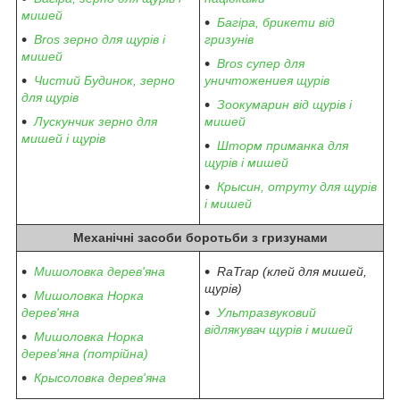
мишей
Багіра, брикети від
Bros зерно для щурів і
гризунів
мишей
Bros супер для
Чистий Будинок, зерно
уничтожениея щурів
для щурів
Зоокумарин від щурів і
Лускунчик зерно для
мишей
мишей і щурів
Шторм приманка для
щурів і мишей
Крысин, отруту для щурів
і мишей
Механічні засоби боротьби з гризунами
Мишоловка дерев'яна
RaTrap (клей для мишей,
щурів)
Мишоловка Норка
дерев'яна
Ультразвуковий
відлякувач щурів і мишей
Мишоловка Норка
дерев'яна (потрійна)
Крысоловка дерев'яна