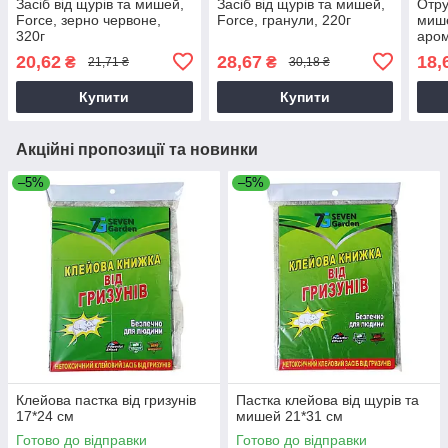
Засіб від щурів та мишей,
Засіб від щурів та мишей,
Отру
Force, зерно червоне,
Force, гранули, 220г
мише
320г
аром
20,62
28,67
18,
₴
₴
21,71 ₴
30,18 ₴
Купити
Купити
Акційні пропозиції та новинки
–5%
–5%
Клейова пастка від гризунів
Пастка клейова від щурів та
17*24 см
мишей 21*31 см
Готово до відправки
Готово до відправки