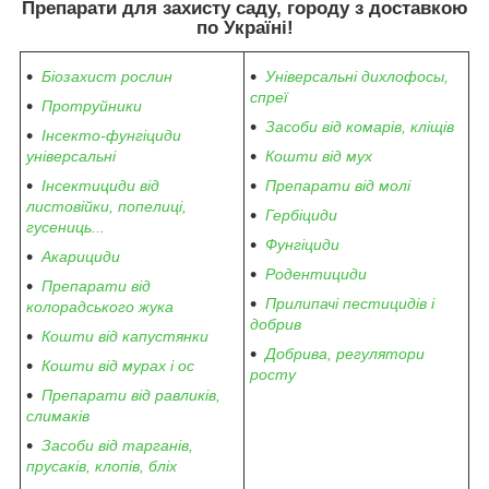
Препарати для захисту саду, городу з доставкою
по Україні!
Біозахист рослин
Універсальні дихлофосы,
спреї
Протруйники
Засоби від комарів, кліщів
Інсекто-фунгіциди
універсальні
Кошти від мух
Інсектициди від
Препарати від молі
листовійки, попелиці,
Гербіциди
гусениць...
Фунгіциди
Акарициди
Родентициди
Препарати від
Прилипачі пестицидів і
колорадського жука
добрив
Кошти від капустянки
Добрива, регулятори
Кошти від мурах і ос
росту
Препарати від равликів,
слимаків
Засоби від тарганів,
прусаків, клопів, бліх