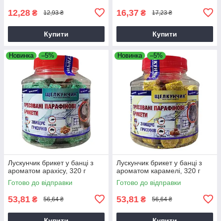
12,28
16,37
₴
₴
12,93 ₴
17,23 ₴
Купити
Купити
Новинка
–5%
Новинка
–5%
Лускунчик брикет у банці з
Лускунчик брикет у банці з
ароматом арахісу, 320 г
ароматом карамелі, 320 г
Готово до відправки
Готово до відправки
53,81
53,81
₴
₴
56,64 ₴
56,64 ₴
Купити
Купити