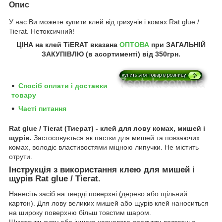
Опис
У нас Ви можете купити клей від гризунів і комах Rat glue /
Tierat. Нетоксичний!
ЦІНА на клей TiERAT вказана
ОПТОВА
при ЗАГАЛЬНІЙ
ЗАКУПІВЛЮ (в асортименті) від
350грн
.
Спосіб оплати і доставки
товару
Часті питання
Rat glue / Tierat (Тиерат) - клей для лову комах, мишей і
щурів.
Застосовується як пастки для мишей та повзаючих
комах, володіє властивостями міцною липучки. Не містить
отрути.
Інструкція з використання клею для мишей і
щурів Rat glue / Tierat.
Нанесіть засіб на тверді поверхні (дерево або щільний
картон). Для лову великих мишей або щурів клей наноситься
на широку поверхню більш товстим шаром.
Шматочки сиру або іншого харчового продукту достатньо,