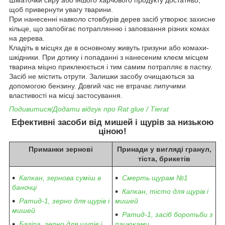
щоб привернути увагу тварини.
При нанесенні навколо стовбурів дерев засіб утворює захисне
кільце, що запобігає потраплянню і заповзання різних комах
на дерева.
Кладіть в місцях де в основному живуть гризуни або комахи-
шкідники. При дотику і попаданні з нанесеним клеєм місцем
тварина міцно приклеюється і тим самим потрапляє в пастку.
Засіб не містить отрути. Залишки засобу очищаються за
допомогою бензину. Довгий час не втрачає липучими
властивості на місці застосування.
Подивитися/Додати відгук про Rat glue / Tierat
Ефективні засоби від мишей і щурів за низькою
ціною!
Приманки зернові
Принади у вигляді гранул,
тіста, брикетів
Капкан, зернова суміш в
Смерть щурам №1
баночці
Капкан, тісто для щурів і
Ратид-1, зерно для щурів і
мишей
мишей
Ратид-1, засіб боротьби з
Багіра, зерно для щурів і
пацюками