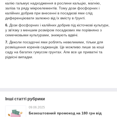
калію гальмує надходження в рослини кальцію, магнію,
заліза та ряду мікроелементів. Тому дози фосфорних і
калійних добрив при внесенні в посадкові ями слід
диференціювати залежно від їх вмісту в ґрунті.
6.
Дози фосфорних і калійних добрив під кісточкові культури,
у зв'язку з меншим розміром посадкових ям порівняно з
семечковыми культурами, знижують вдвічі.
7.
Деколи посадочні ями роблять невеликими, тільки для
розміщення коренів саджанців. Це можливо лише за коші
саду на багатих гумусом грунтах. Але все це приватні та
рідкісні випадки.
Інші статті рубрики
09.06.2025
Безкоштовний промокод на 180 грн від