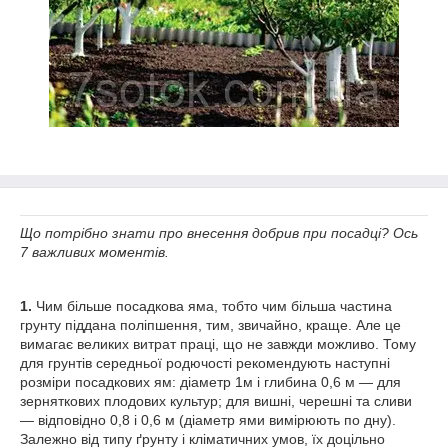
Що потрібно знати про внесення добрив при посадці? Ось
7 важливих моментів.
1.
Чим більше посадкова яма, тобто чим більша частина
грунту піддана поліпшення, тим, звичайно, краще. Але це
вимагає великих витрат праці, що не завжди можливо. Тому
для грунтів середньої родючості рекомендують наступні
розміри посадкових ям: діаметр 1м і глибина 0,6 м — для
зерняткових плодових культур; для вишні, черешні та сливи
— відповідно 0,8 і 0,6 м (діаметр ями вимірюють по дну).
Залежно від типу ґрунту і кліматичних умов, їх доцільно