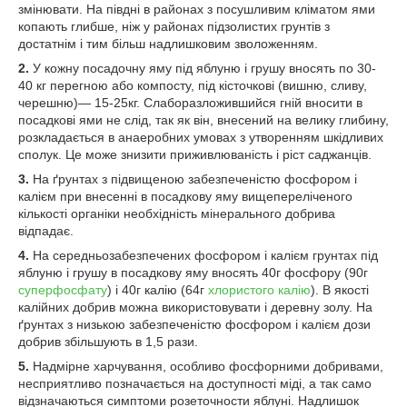
змінювати. На півдні в районах з посушливим кліматом ями
копають глибше, ніж у районах підзолистих грунтів з
достатнім і тим більш надлишковим зволоженням.
2.
У кожну посадочну яму під яблуню і грушу вносять по 30-
40 кг перегною або компосту, під кісточкові (вишню, сливу,
черешню)— 15-25кг. Слаборазложившийся гній вносити в
посадкові ями не слід, так як він, внесений на велику глибину,
розкладається в анаеробних умовах з утворенням шкідливих
сполук. Це може знизити приживлюваність і ріст саджанців.
3.
На ґрунтах з підвищеною забезпеченістю фосфором і
калієм при внесенні в посадкову яму вищепереліченого
кількості органіки необхідність мінерального добрива
відпадає.
4.
На середньозабезпечених фосфором і калієм грунтах під
яблуню і грушу в посадкову яму вносять 40г фосфору (90г
суперфосфату
) і 40г калію (64г
хлористого калію
). В якості
калійних добрив можна використовувати і деревну золу. На
ґрунтах з низькою забезпеченістю фосфором і калієм дози
добрив збільшують в 1,5 рази.
5.
Надмірне харчування, особливо фосфорними добривами,
несприятливо позначається на доступності міді, а так само
відзначаються симптоми розеточности яблуні. Надлишок