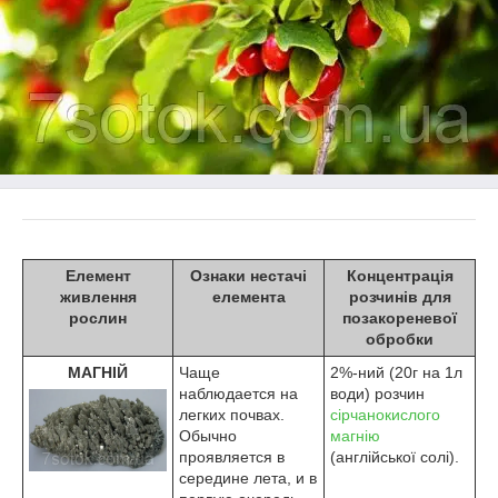
Елемент
Ознаки нестачі
Концентрація
живлення
елемента
розчинів для
рослин
позакореневої
обробки
МАГНІЙ
Чаще
2%-ний (20г на 1л
наблюдается на
води) розчин
легких почвах.
сірчанокислого
Обычно
магнію
проявляется в
(англійської солі).
середине лета, и в