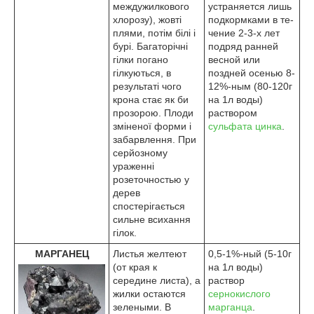
междужилкового
устраняется лишь
хлорозу), жовті
подкормками в те­
плями, потім білі і
чение 2-3-х лет
бурі. Багаторічні
подряд ранней
гілки погано
весной или
гілкуються, в
поздней осенью 8-
результаті чого
12%-ным (80-120г
крона стає як би
на 1л во­ды)
прозорою. Плоди
раствором
зміненої форми і
сульфата цинка
.
забарвлення. При
серйозному
ураженні
розеточностью у
дерев
спостерігається
сильне всихання
гілок.
МАРГАНЕЦ
Листья желтеют
0,5-1%-ный (5-10г
(от края к
на 1л воды)
середине листа), а
раствор
жилки остаются
сернокислого
зелеными. В
марганца
.