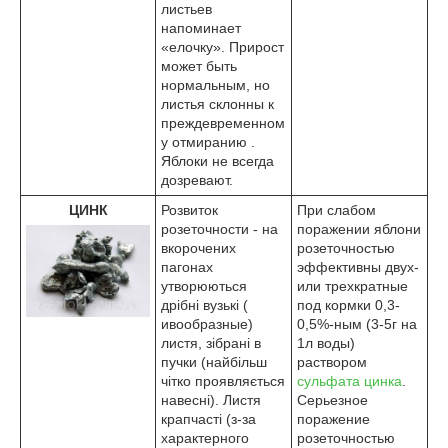
листьев
напоминает
«елочку». Прирост
может быть
нормальным, но
листья склон­ны к
преждевременном
у отмиранию .
Яблоки не всегда
дозревают.
ЦИНК
Розвиток
При слабом
розеточности - на
поражении ябло­ни
вкорочених
розеточностью
пагонах
эффектив­ны двух-
утворюються
или трехкратные
дрібні вузькі (
под­ кормки 0,3-
ивообразные)
0,5%-ным (3-5г на
листя, зібрані в
1л воды)
пучки (найбільш
раствором
чітко проявляється
сульфа­та цинка
.
навесні). Листя
Серьезное
крапчасті (з-за
пораже­ние
характерного
розеточностью