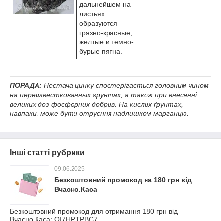
дальнейшем на
листьях
образуются
грязно-красные,
желтые и темно-
бурые пятна.
ПОРАДА:
Нестача цинку спостерігається головним чином
на переизвесткованных грунтах, а також при внесенні
великих доз фосфорних добрив. На кислих ґрунтах,
навпаки, може бути отруєння надлишком марганцю.
Інші статті рубрики
09.06.2025
Безкоштовний промокод на 180 грн від
Вчасно.Каса
Безкоштовний промокод для отримання 180 грн від
Вчасно.Каса: OI7HRTPBC7