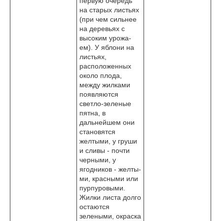
первую очередь
на старых листьях
(при чем сильнее
на деревьях с
высоким урожа­
ем). У яблони на
листьях,
расположенных
около плода,
между жилками
появляются
светло-зеленые
пятна, в
дальнейшем они
становятся
желтыми, у груши
и сливы - почти
черными, у
ягодников - желты­
ми, красными или
пурпуровыми.
Жилки листа долго
остаются
зелеными, окраска